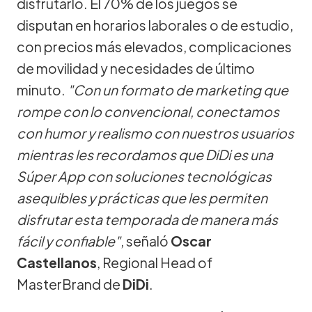
disfrutarlo. El 70% de los juegos se
disputan en horarios laborales o de estudio,
con precios más elevados, complicaciones
de movilidad y necesidades de último
minuto.
"Con un formato de marketing que
rompe con lo convencional, conectamos
con humor y realismo con nuestros usuarios
mientras les recordamos que DiDi es una
Súper App con soluciones tecnológicas
asequibles y prácticas que les permiten
disfrutar esta temporada de manera más
fácil y confiable"
, señaló
Oscar
Castellanos
, Regional Head of
MasterBrand de
DiDi
.