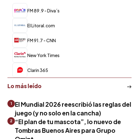
FM 89.9 - Diva´s
El Litoral.com
FM 91.7 - CNN
New York Times
Clarin 365
Lo más leído
El Mundial 2026 reescribió las reglas del
1
juego (y no solo en la cancha)
“El plan de tu mascota”, lo nuevo de
2
Tombras Buenos Aires para Grupo
Omint