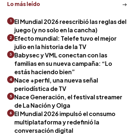
Lo más leído
El Mundial 2026 reescribió las reglas del
1
juego (y no solo en la cancha)
Efecto mundial: Telefe tuvo el mejor
2
julio en la historia de la TV
Babysec y VML conectan con las
3
familias en su nueva campaña: “Lo
estás haciendo bien”
Nace +perfil, una nueva señal
4
periodística de TV
Nace Generación, el festival streamer
5
de La Nación y Olga
El Mundial 2026 impulsó el consumo
6
multiplataforma y redefinió la
conversación digital