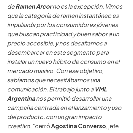
de
Ramen Arcor
no es la excepción. Vimos
que la categoría de ramen instantáneo es
impulsada por los consumidores jóvenes
que buscan practicidad y buen sabor a un
precio accesible, y nos desafiamos a
desembarcar en este segmento para
instalar un nuevo hábito de consumo en el
mercado masivo. Con ese objetivo,
sabíamos que necesitábamos una
comunicación. El trabajo junto a
VML
Argentina
nos permitió desarrollar una
campaña centrada en el lanzamiento y uso
del producto, con un gran impacto
creativo."
cerró
Agostina Converso
, jefe