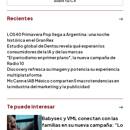
Subir tu CV
Recientes
LOS40 Primavera Pop llega a Argentina: una noche
histórica en el Gran Rex
Estudio global de Dentsu revela qué esperan los
consumidores de la IA y de las marcas
"El periodismo en primer plano", la nueva campaña de
Radio 10
Discovery refresca su imagen y potencia su experiencia
multiplataforma
McCann e IAB México comparten 5 macrotendencias en
la industria del marketing y la publicidad
Te puede interesar
Babysec y VML conectan con las
familias en su nueva campaña: “Lo