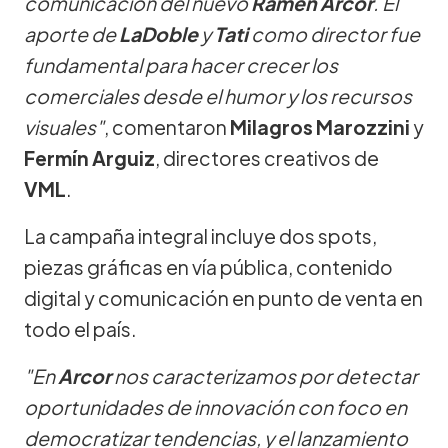
comunicación del nuevo
Ramen Arcor
. El
aporte de
LaDoble
y
Tati
como director fue
fundamental para hacer crecer los
comerciales desde el humor y los recursos
visuales"
, comentaron
Milagros Marozzini
y
Fermín Arguiz
, directores creativos de
VML
.
La campaña integral incluye dos spots,
piezas gráficas en vía pública, contenido
digital y comunicación en punto de venta en
todo el país.
"En
Arcor
nos caracterizamos por detectar
oportunidades de innovación con foco en
democratizar tendencias, y el lanzamiento