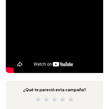
¿Qué te pareció esta campaña?
★
★
★
★
★