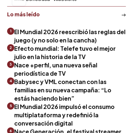
Lo más leído
El Mundial 2026 reescribió las reglas del
1
juego (y no solo en la cancha)
Efecto mundial: Telefe tuvo el mejor
2
julio en la historia de la TV
Nace +perfil, una nueva señal
3
periodística de TV
Babysec y VML conectan con las
4
familias en su nueva campaña: “Lo
estás haciendo bien”
El Mundial 2026 impulsó el consumo
5
multiplataforma y redefinió la
conversación digital
Nace Generación, el festival streamer
6