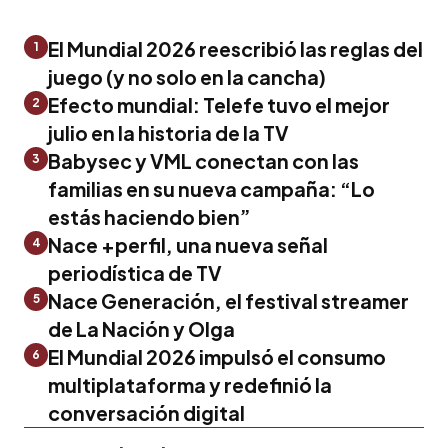
El Mundial 2026 reescribió las reglas del
1
juego (y no solo en la cancha)
Efecto mundial: Telefe tuvo el mejor
2
julio en la historia de la TV
Babysec y VML conectan con las
3
familias en su nueva campaña: “Lo
estás haciendo bien”
Nace +perfil, una nueva señal
4
periodística de TV
Nace Generación, el festival streamer
5
de La Nación y Olga
El Mundial 2026 impulsó el consumo
6
multiplataforma y redefinió la
conversación digital