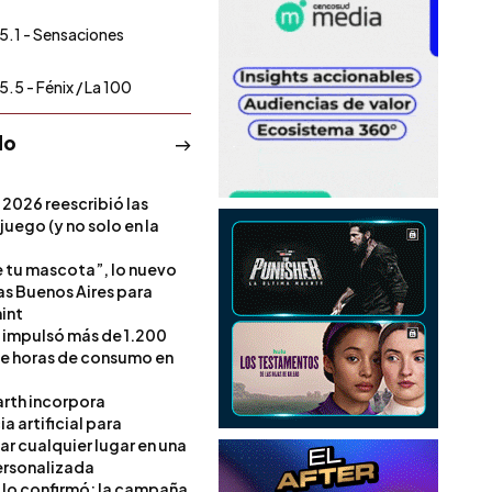
5.1 - Sensaciones
5.5 - Fénix / La 100
do
 2026 reescribió las
 juego (y no solo en la
e tu mascota”, lo nuevo
s Buenos Aires para
int
l impulsó más de 1.200
de horas de consumo en
rth incorpora
ia artificial para
ar cualquier lugar en una
rsonalizada
l lo confirmó: la campaña