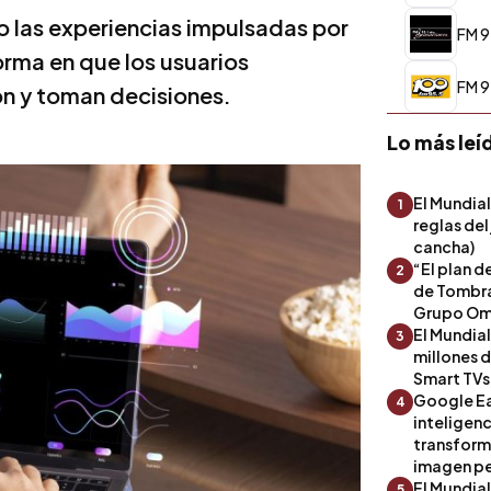
 las experiencias impulsadas por
FM 9
forma en que los usuarios
FM 9
n y toman decisiones.
Lo más leí
El Mundial
1
reglas del
cancha)
“El plan d
2
de Tombra
Grupo Om
El Mundia
3
millones 
Smart TVs
Google Ea
4
inteligenc
transform
imagen pe
El Mundia
5