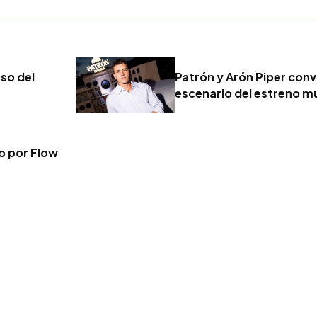
eso del
Patrón y Arón Piper convi
escenario del estreno mu
vo por Flow