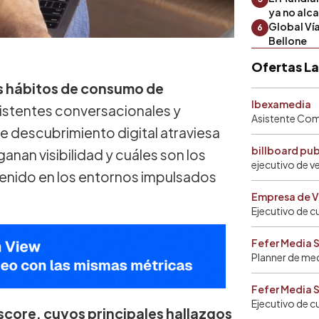
ya no alc
Global Ví
6
Bellone
Ofertas L
los hábitos de consumo de
Ibexamedia
istentes conversacionales y
Asistente Come
 descubrimiento digital atraviesa
billboard pu
nan visibilidad y cuáles son los
ejecutivo de v
tenido en los entornos impulsados
Empresa de V
Ejecutivo de c
Fefer Media 
Planner de me
Fefer Media 
Ejecutivo de c
omscore, cuyos principales hallazgos