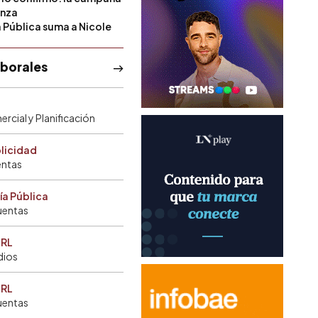
anza
a Pública suma a Nicole
aborales
rcial y Planificación
blicidad
entas
ía Pública
uentas
SRL
dios
SRL
uentas