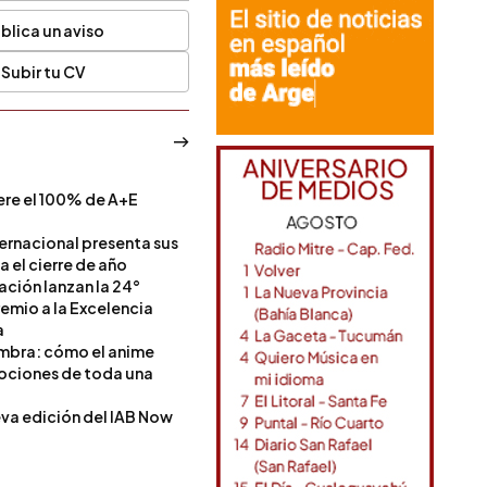
blica un aviso
Subir tu CV
ere el 100% de A+E
a
ternacional presenta sus
a el cierre de año
Nación lanzan la 24°
remio a la Excelencia
a
ombra: cómo el anime
mociones de toda una
va edición del IAB Now