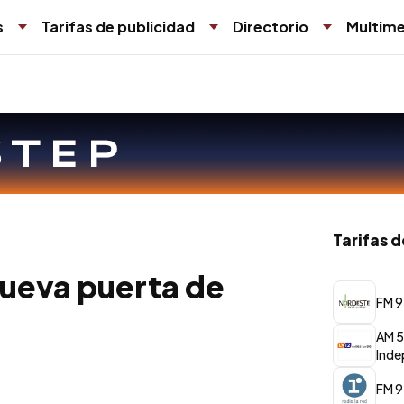
s
Tarifas de publicidad
Directorio
Multime
Tarifas 
 nueva puerta de
FM 9
AM 5
Inde
FM 9