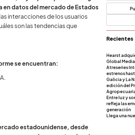
da en datos del mercado de Estados
Pu
as interacciones de los usuarios
 cuáles son las tendencias que
Recientes
Hearst adqui
Global Medi
nforme se encuentran:
Atreseries In
estrenos hast
IA.
Galicia y La 
edición del P
Agropecuari
Entre luz y s
refleja las e
generación
Llega una nue
 mercado estadounidense, desde