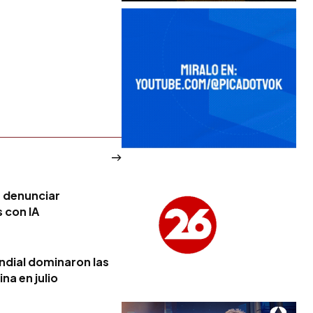
a denunciar
 con IA
ndial dominaron las
na en julio