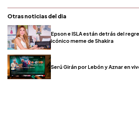
Otras noticias del dia
Epson e ISLA están detrás del regr
icónico meme de Shakira
Serú Girán por Lebón y Aznar en vi