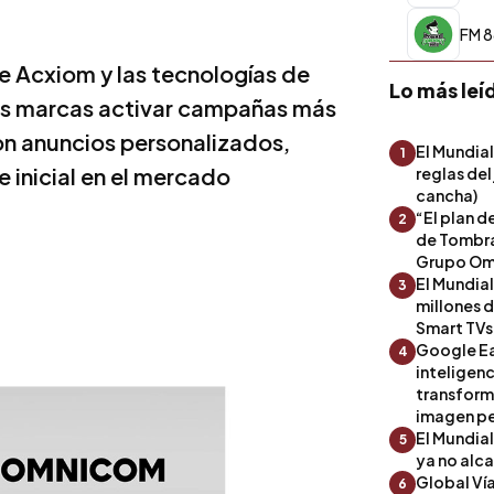
FM 8
de Acxiom y las tecnologías de
Lo más leí
a las marcas activar campañas más
con anuncios personalizados,
El Mundial
1
 inicial en el mercado
reglas del
cancha)
“El plan d
2
de Tombra
Grupo Om
El Mundia
3
millones 
Smart TVs
Google Ea
4
inteligenc
transform
imagen pe
El Mundia
5
ya no alc
Global Ví
6