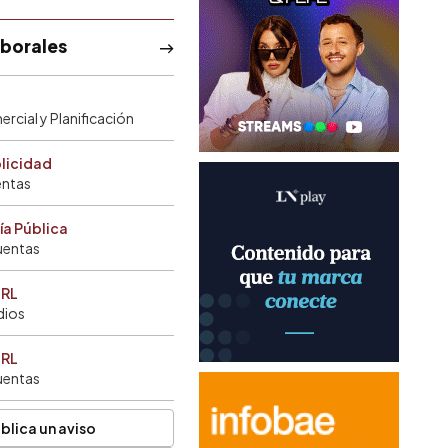
aborales
rcial y Planificación
blicidad
entas
ía Pública
uentas
SRL
dios
SRL
uentas
blica un aviso