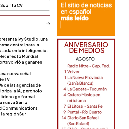
Subir tu CV
resenta Ivy Studio, una
rma central para la
sada en la inteligencia
ble: efecto Mundial
rts volvió a ganar en
 una nueva señal
de TV
% de las agencias de
oriza la IA, pero solo
 liderazgo formal
a nueva Senior
nd Communications
la región Sur