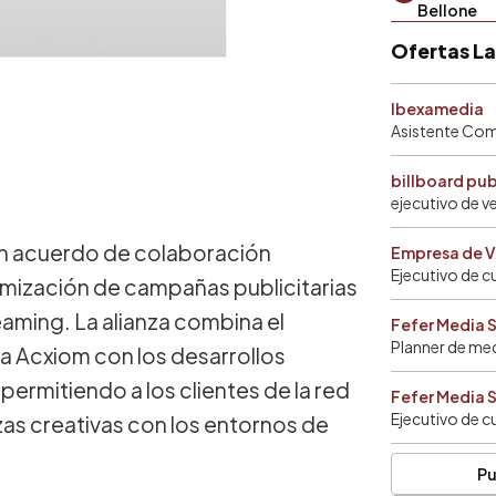
Bellone
Ofertas L
Ibexamedia
Asistente Come
billboard pu
ejecutivo de v
n acuerdo de colaboración
Empresa de V
Ejecutivo de c
timización de campañas publicitarias
aming. La alianza combina el
Fefer Media 
Planner de me
ma Acxiom con los desarrollos
, permitiendo a los clientes de la red
Fefer Media 
Ejecutivo de c
zas creativas con los entornos de
Pu