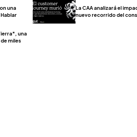
con una
La CAA analizará el impact
 Hablar
nuevo recorrido del con
ierra", una
 de miles