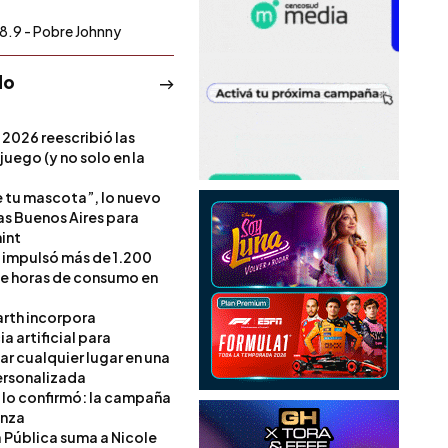
8.9 - Pobre Johnny
do
 2026 reescribió las
 juego (y no solo en la
e tu mascota”, lo nuevo
s Buenos Aires para
int
l impulsó más de 1.200
de horas de consumo en
rth incorpora
ia artificial para
ar cualquier lugar en una
rsonalizada
l lo confirmó: la campaña
anza
a Pública suma a Nicole