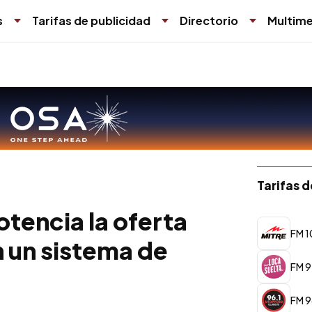
s
Tarifas de publicidad
Directorio
Multime
Tarifas 
encia la oferta
FM 1
n un sistema de
FM 9
FM 9