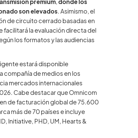
ransmisión premium
,
donde los
sionado son elevados
. Asimismo, el
n de circuito cerrado basadas en
 facilitará la evaluación directa del
egún los formatos y las audiencias
ligente estará disponible
 la compañía de medios en los
cia mercados internacionales
ño 2026. Cabe destacar que Omnicom
n de facturación global de 75.600
arca más de 70 países e incluye
 Initiative, PHD, UM, Hearts &