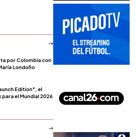
esta por Colombia con
 María Londoño
aunch Edition", el
x para el Mundial 2026