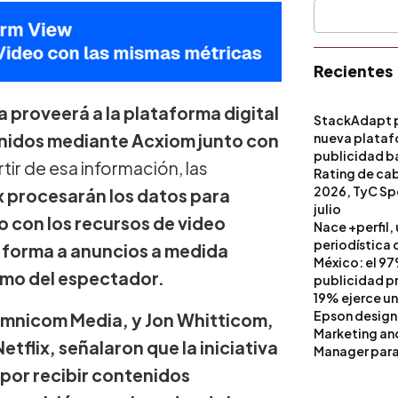
Recientes
proveerá a la plataforma digital
StackAdapt p
inidos mediante Acxiom junto con
nueva platafo
publicidad ba
rtir de esa información, las
artificial
Rating de ca
2026, TyC Spo
x procesarán los datos para
julio
io con los recursos de video
Nace +perfil,
periodística 
forma a anuncios a medida
México: el 97
umo del espectador.
publicidad pri
19% ejerce un
Epson design
Omnicom Media, y Jon Whitticom,
Marketing a
tflix, señalaron que la iniciativa
Manager para 
por recibir contenidos