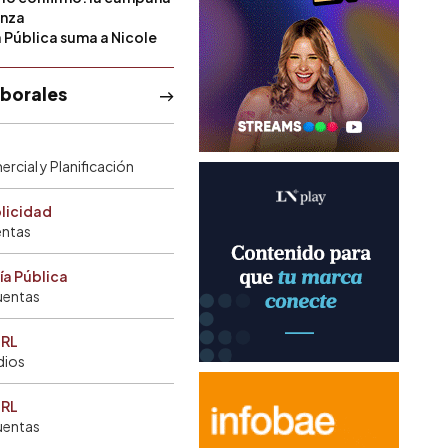
anza
a Pública suma a Nicole
aborales
rcial y Planificación
blicidad
entas
ía Pública
uentas
SRL
dios
SRL
uentas