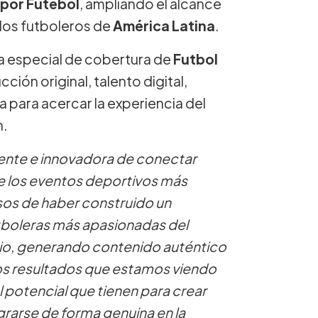
 por Futebol
, ampliando el alcance
ados futboleros de
América Latina
.
ia especial de cobertura de
Futbol
ión original, talento digital,
 para acercar la experiencia del
n.
rente e innovadora de conectar
e los eventos deportivos más
os de haber construido un
utboleras más apasionadas del
io, generando contenido auténtico
 Los resultados que estamos viendo
el potencial que tienen para crear
rarse de forma genuina en la