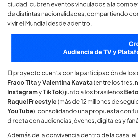
ciudad, cubren eventos vinculados a la compet
de distintas nacionalidades, compartiendo co
vivir el Mundial desde adentro.
El proyecto cuenta con la participación de los
Fraco Tita
y
Valentina Kavata
(entre los tres,
Instagram
y
TikTok
) junto a los brasileños
Beto
Raquel Freestyle
(más de 12 millones de segu
YouTube
), consolidando una propuesta con fu
directa con audiencias jóvenes, digitales y faná
Además de la convivencia dentro de la casa, e