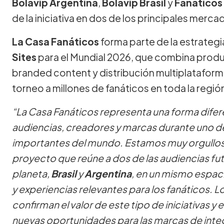
Bolavip Argentina
,
Bolavip Brasil
y
Fanáticos
de la iniciativa en dos de los principales merc
La Casa Fanáticos
forma parte de la estrateg
Sites
para el Mundial 2026, que combina producc
branded content y distribución multiplataforma
torneo a millones de fanáticos en toda la regió
“La Casa Fanáticos representa una forma dife
audiencias, creadores y marcas durante uno d
importantes del mundo. Estamos muy orgullos
proyecto que reúne a dos de las audiencias f
planeta,
Brasil
y
Argentina
, en un mismo espac
y experiencias relevantes para los fanáticos.
confirman el valor de este tipo de iniciativas y 
nuevas oportunidades para las marcas de integ