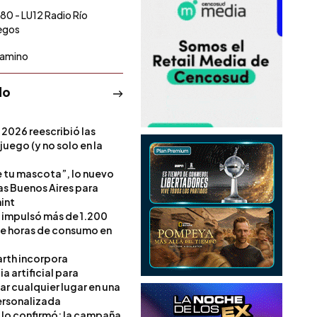
80 - LU12 Radio Río
egos
Camino
do
 2026 reescribió las
 juego (y no solo en la
e tu mascota”, lo nuevo
s Buenos Aires para
int
l impulsó más de 1.200
de horas de consumo en
rth incorpora
ia artificial para
ar cualquier lugar en una
rsonalizada
l lo confirmó: la campaña