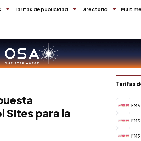
s
Tarifas de publicidad
Directorio
Multime
Tarifas 
apuesta
FM 9
 Sites para la
FM 9
FM 9