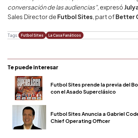
conversación de las audiencias”
, expresó
July
Sales Director de
Futbol Sites
, part of
Better 
Tags:
Futbol Sites
La Casa Fanáticos
Te puede interesar
Futbol Sites prende la previa del B
con el Asado Superclásico
Futbol Sites Anuncia a Gabriel Co
Chief Operating Officer