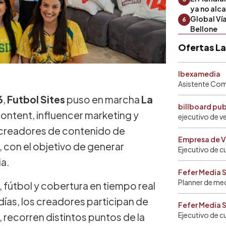
ya no alc
Global Ví
6
Bellone
Ofertas L
Ibexamedia
Asistente Come
6
,
Futbol Sites
puso en marcha
La
billboard pu
ontent, influencer marketing y
ejecutivo de v
 creadores de contenido de
Empresa de V
, con el objetivo de generar
Ejecutivo de c
ia.
Fefer Media 
Planner de me
 fútbol y cobertura en tiempo real
días, los creadores participan de
Fefer Media 
Ejecutivo de c
recorren distintos puntos de la