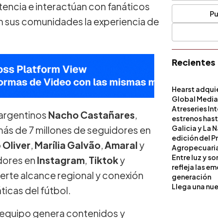
encia e interactúan con fanáticos
Pu
n sus comunidades la experiencia de
Recientes
Hearst adqui
Global Medi
Atreseries In
 argentinos
Nacho Castañares
,
estrenos hast
Galicia y La 
 más de 7 millones de seguidores en
edición del P
 Oliver
,
Marília Galvão
,
Amaral
y
Agropecuari
Entre luz y s
idores en
Instagram
,
Tiktok
y
refleja las e
erte alcance regional y conexión
generación
Llega una nue
ticas del fútbol.
l equipo genera contenidos y