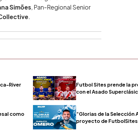
ana Simões
, Pan-Regional Senior
Collective
.
oca-River
Futbol Sites prende la pr
con el Asado Superclási
desal como
“Glorias de la Selección 
proyecto de FutbolSites