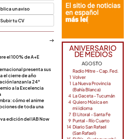
blica un aviso
Subir tu CV
ere el 100% de A+E
a
ternacional presenta sus
a el cierre de año
Nación lanzan la 24°
remio a la Excelencia
a
ombra: cómo el anime
mociones de toda una
va edición del IAB Now