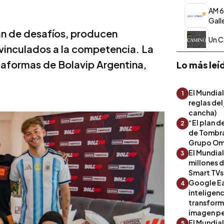
AM 6
Gall
pan de desafíos, producen
Un 
vinculados a la competencia. La
ataformas de Bolavip Argentina,
Lo más leí
El Mundial
1
reglas del
cancha)
“El plan d
2
de Tombra
Grupo Om
El Mundia
3
millones 
Smart TVs
Google Ea
4
inteligenc
transform
imagen pe
El Mundia
5