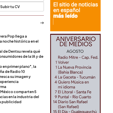
Subir tu CV
era Pop llega a
a noche histórica en el
l de Dentsu revela qué
onsumidores de la IA y de
o en primer plano", la
a de Radio 10
resca su imagen y
experiencia
orma
 México comparten 5
as en la industria del
a publicidad