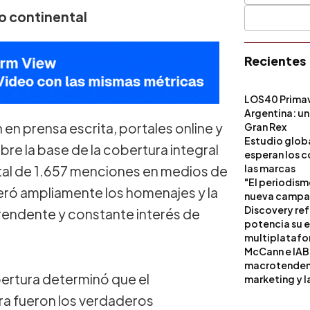
o continental
Recientes
LOS40 Primav
Argentina: un
en prensa escrita, portales online y
Gran Rex
Estudio globa
re la base de la cobertura integral
esperan los c
las marcas
otal de 1.657 menciones en medios de
"El periodism
eró ampliamente los homenajes y la
nueva campañ
Discovery ref
rendente y constante interés de
potencia su 
multiplataf
McCann e IAB
macrotendenci
bertura determinó que el
marketing y l
a fueron los verdaderos