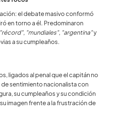
ación: el debate masivo conformó
ró en torno a él. Predominaron
"récord"
,
"mundiales"
,
"argentina"
y
revias a su cumpleaños.
, ligados al penal que el capitán no
 de sentimiento nacionalista con
figura, su cumpleaños y su condición
su imagen frente a la frustración de