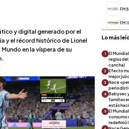
FM 8
FM 1
ico y digital generado por el
Lo más leí
a y el récord histórico de Lionel
 Mundo en la víspera de su
El Mundial
1
o.
reglas del
cancha)
Efecto mu
2
mejor julio
Nace +perf
3
periodíst
Babysec y
4
familias 
estás hac
El Mundial
5
consumo 
redefinió 
Nace Gene
6