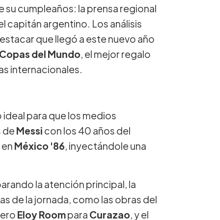
 de su cumpleaños: la prensa regional
l capitán argentino. Los análisis
estacar que llegó a este nuevo año
Copas del Mundo
, el mejor regalo
as internacionales.
o ideal para que los medios
s de
Messi
con los 40 años del
en
México '86
, inyectándole una
rando la atención principal, la
as de la jornada, como las obras del
rtero
Eloy Room
para
Curazao
, y el