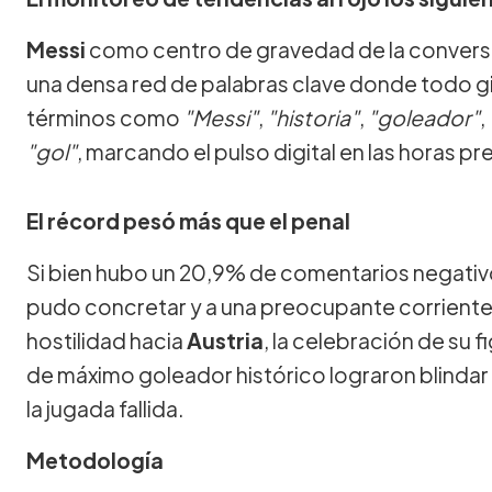
Messi
como centro de gravedad de la convers
una densa red de palabras clave donde todo gi
términos como
"Messi"
,
"historia"
,
"goleador"
,
"gol"
, marcando el pulso digital en las horas p
El récord pesó más que el penal
Si bien hubo un 20,9% de comentarios negativos
pudo concretar y a una preocupante corriente
hostilidad hacia
Austria
, la celebración de su 
de máximo goleador histórico lograron blindar 
la jugada fallida.
Metodología