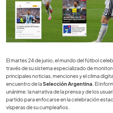
El martes 24 de junio, el mundo del fútbol cel
través de su sistema especializado de monito
principales noticias, menciones y el clima digita
encuentro de la
Selección Argentina
. El info
unánime: la narrativa de la prensa y de los usua
partido para enfocarse en la celebración estad
vísperas de su cumpleaños.