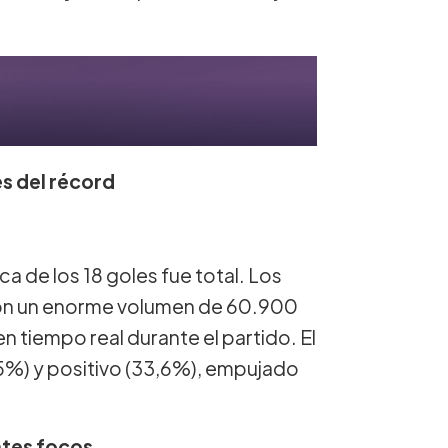
es del récord
ca de los 18 goles fue total. Los
n un enorme volumen de 60.900
tiempo real durante el partido. El
5%) y positivo (33,6%), empujado
ntes focos