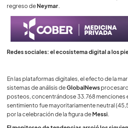
regreso de
Neymar
.
Redes sociales: el ecosistema digital a los pi
En las plataformas digitales, el efecto de la mar
sistemas de análisis de
GlobalNews
procesaro
posteos, concentrándose 33.768 menciones en 
sentimiento fue mayoritariamente neutral (45,
por la celebración de la figura de
Messi
.
El monitoreo de tendencias arrojó los siguie