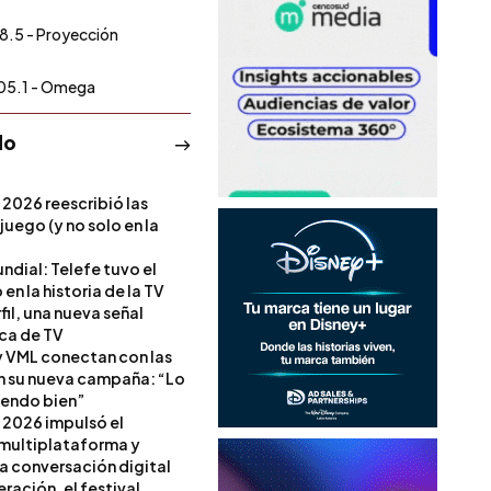
8.5 - Proyección
05.1 - Omega
do
 2026 reescribió las
 juego (y no solo en la
ndial: Telefe tuvo el
 en la historia de la TV
il, una nueva señal
ica de TV
 VML conectan con las
en su nueva campaña: “Lo
iendo bien”
 2026 impulsó el
multiplataforma y
la conversación digital
ración, el festival