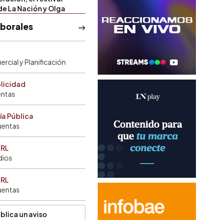
de La Nación y Olga
aborales
rcial y Planificación
blicidad
entas
ía Pública
uentas
SRL
dios
SRL
uentas
blica un aviso