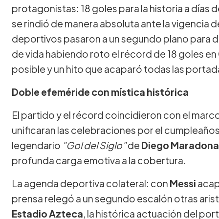
protagonistas: 18 goles para la historia a días
se rindió de manera absoluta ante la vigencia de
deportivos pasaron a un segundo plano para d
de vida habiendo roto el récord de 18 goles en
posible y un hito que acaparó todas las portad
Doble efeméride con mística histórica
El partido y el récord coincidieron con el marc
unificaran las celebraciones por el cumpleaño
legendario
"Gol del Siglo"
de
Diego Maradona
profunda carga emotiva a la cobertura.
La agenda deportiva colateral: con
Messi
acapa
prensa relegó a un segundo escalón otras arist
Estadio Azteca
, la histórica actuación del po