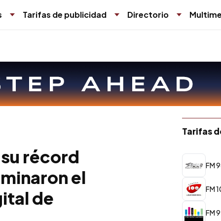
s
Tarifas de publicidad
Directorio
Multime
Tarifas 
 su récord
FM 9
ominaron el
FM 1
ital de
FM 9