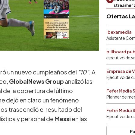
streamer 
Ofertas L
Ibexamedia
Asistente Come
billboard pu
ejecutivo de v
ebró un nuevo cumpleaños del
"10"
. A
Empresa de V
Ejecutivo de c
reo,
GlobalNews Group
analizó las
l de la cobertura del último
Fefer Media 
Planner de me
rme dejó en claro un fenómeno
rios trascendió el resultado del
Fefer Media 
Ejecutivo de c
ística y personal de
Messi
en las
Pu