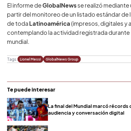
El informe de
GlobalNews
se realizó mediante u
partir del monitoreo de un listado estándar de 
de toda
Latinoamérica
(impresos, digitales y 
contemplando la actividad registrada durante e
mundial.
Tags:
Lionel Messi
GlobalNews Group
Te puede interesar
La final del Mundial marcó récords 
audiencia y conversación digital