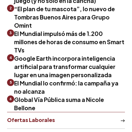
juego (y no solo en la cancha)
“El plan de tu mascota”, lo nuevo de
2
Tombras Buenos Aires para Grupo
Omint
El Mundial impulsó más de 1.200
3
millones de horas de consumo en Smart
TVs
Google Earth incorpora inteligencia
4
artificial para transformar cualquier
lugar en una imagen personalizada
El Mundial lo confirmó: la campaña ya
5
no alcanza
Global Vía Pública suma a Nicole
6
Bellone
Ofertas Laborales