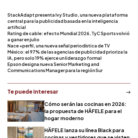
StackAdapt presenta Ivy Studio, una nueva plataforma
central para la publicidad basada en la inteligencia
artificial
Rating de cable: efecto Mundial 2026, TyC Sports volvió
a ganar en julio
Nace +perfil, una nueva señal periodística de TV
México: el 97% de las agencias de publicidad prioriza la
IA, pero solo 19% ejerce un liderazgo formal
Epson designa nueva Senior Marketing and
Communications Manager para la región Sur
Te puede interesar
Cómo serán las cocinas en 2026:
la propuesta de HÄFELE para el
hogar moderno
HÄFELE lanza su línea Black para
cocinas y vestidores que se visten