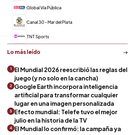
Global Vía Pública
Canal 30 - Mar del Plata
TNT Sports
Lo más leído
El Mundial 2026 reescribió las reglas del
1
juego (y no solo en la cancha)
Google Earth incorpora inteligencia
2
artificial para transformar cualquier
lugar en una imagen personalizada
Efecto mundial: Telefe tuvo el mejor
3
julio en la historia de la TV
El Mundial lo confirmó: la campaña ya
4