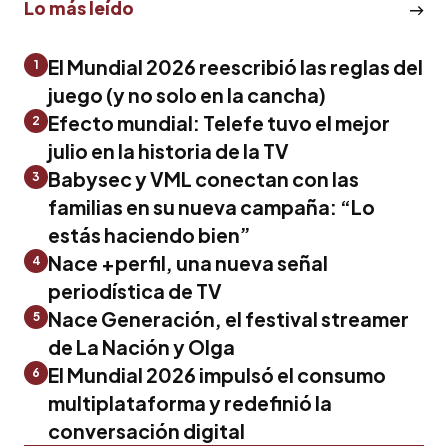
Lo más leído
El Mundial 2026 reescribió las reglas del
1
juego (y no solo en la cancha)
Efecto mundial: Telefe tuvo el mejor
2
julio en la historia de la TV
Babysec y VML conectan con las
3
familias en su nueva campaña: “Lo
estás haciendo bien”
Nace +perfil, una nueva señal
4
periodística de TV
Nace Generación, el festival streamer
5
de La Nación y Olga
El Mundial 2026 impulsó el consumo
6
multiplataforma y redefinió la
conversación digital