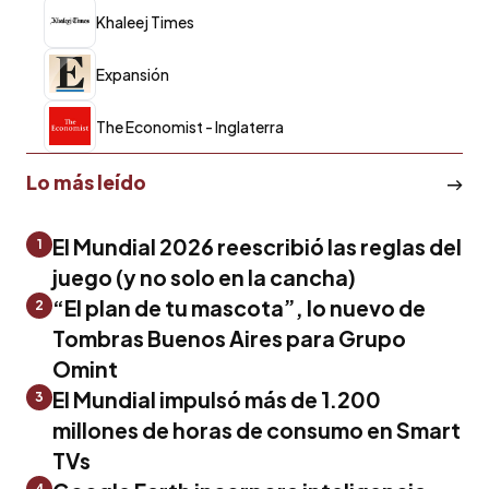
Khaleej Times
Expansión
The Economist - Inglaterra
Lo más leído
El Mundial 2026 reescribió las reglas del
1
juego (y no solo en la cancha)
“El plan de tu mascota”, lo nuevo de
2
Tombras Buenos Aires para Grupo
Omint
El Mundial impulsó más de 1.200
3
millones de horas de consumo en Smart
TVs
4