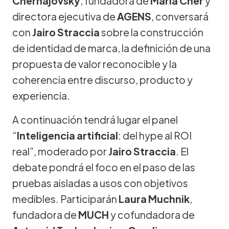
Cherñajovsky
, fundadora de
María Cher
y
directora ejecutiva de
AGENS
, conversará
con
Jairo Straccia
sobre la construcción
de identidad de marca, la definición de una
propuesta de valor reconocible y la
coherencia entre discurso, producto y
experiencia.
A continuación tendrá lugar el panel
“
Inteligencia artificial
: del hype al ROI
real”, moderado por
Jairo Straccia
. El
debate pondrá el foco en el paso de las
pruebas aisladas a usos con objetivos
medibles. Participarán
Laura Muchnik
,
fundadora de
MUCH
y cofundadora de