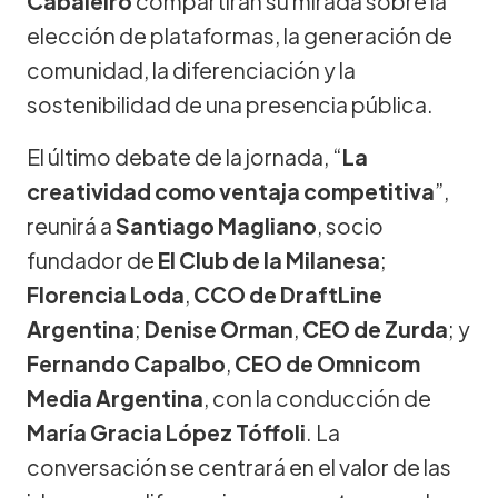
Cabaleiro
compartirán su mirada sobre la
elección de plataformas, la generación de
comunidad, la diferenciación y la
sostenibilidad de una presencia pública.
El último debate de la jornada, “
La
creatividad como ventaja competitiva
”,
reunirá a
Santiago Magliano
, socio
fundador de
El Club de la Milanesa
;
Florencia Loda
,
CCO de DraftLine
Argentina
;
Denise Orman
,
CEO de Zurda
; y
Fernando Capalbo
,
CEO de Omnicom
Media Argentina
, con la conducción de
María Gracia López Tóffoli
. La
conversación se centrará en el valor de las