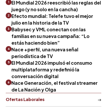
El Mundial 2026 reescribió las reglas del
1
juego (y no solo en la cancha)
Efecto mundial: Telefe tuvo el mejor
2
julio en la historia de la TV
Babysec y VML conectan con las
3
familias en su nueva campaña: “Lo
estás haciendo bien”
Nace +perfil, una nueva señal
4
periodística de TV
El Mundial 2026 impulsó el consumo
5
multiplataforma y redefinió la
conversación digital
Nace Generación, el festival streamer
6
de La Nación y Olga
Ofertas Laborales