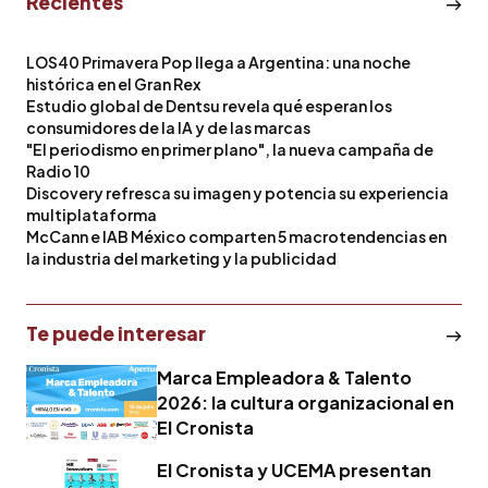
Recientes
LOS40 Primavera Pop llega a Argentina: una noche
histórica en el Gran Rex
Estudio global de Dentsu revela qué esperan los
consumidores de la IA y de las marcas
"El periodismo en primer plano", la nueva campaña de
Radio 10
Discovery refresca su imagen y potencia su experiencia
multiplataforma
McCann e IAB México comparten 5 macrotendencias en
la industria del marketing y la publicidad
Te puede interesar
Marca Empleadora & Talento
2026: la cultura organizacional en
El Cronista
El Cronista y UCEMA presentan