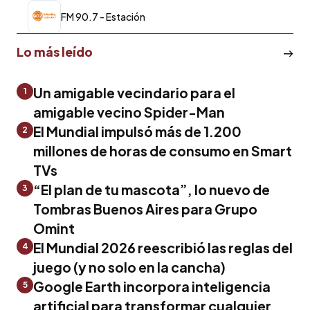
FM 90.7 - Estación
Lo más leído
Un amigable vecindario para el
1
amigable vecino Spider-Man
El Mundial impulsó más de 1.200
2
millones de horas de consumo en Smart
TVs
“El plan de tu mascota”, lo nuevo de
3
Tombras Buenos Aires para Grupo
Omint
El Mundial 2026 reescribió las reglas del
4
juego (y no solo en la cancha)
Google Earth incorpora inteligencia
5
artificial para transformar cualquier