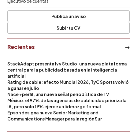
Ejecutivo de cuentas
Publica un aviso
Subir tu CV
Recientes
StackAdapt presenta Ivy Studio, una nueva plataforma
central para la publicidad basada en la inteligencia
artificial
Rating de cable: efecto Mundial 2026, TyC Sports volvió
a ganar en julio
Nace +perfil, una nueva señal periodística de TV
México: el 97% de las agencias de publicidad prioriza la
IA, pero solo 19% ejerce un liderazgo formal
Epson designa nueva Senior Marketing and
Communications Manager para la región Sur