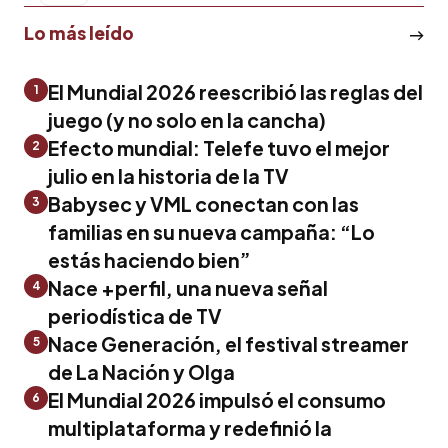
Lo más leído
El Mundial 2026 reescribió las reglas del
1
juego (y no solo en la cancha)
Efecto mundial: Telefe tuvo el mejor
2
julio en la historia de la TV
Babysec y VML conectan con las
3
familias en su nueva campaña: “Lo
estás haciendo bien”
Nace +perfil, una nueva señal
4
periodística de TV
Nace Generación, el festival streamer
5
de La Nación y Olga
El Mundial 2026 impulsó el consumo
6
multiplataforma y redefinió la