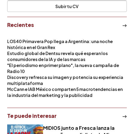
Subir tu CV
Recientes
LOS40 Primavera Pop llega a Argentina: una noche
histórica en el Gran Rex
Estudio global de Dentsu revela qué esperan los
consumidores de la IA y de las marcas
"El periodismo en primer plano", la nueva campaña de
Radio 10
Discovery refresca su imagen y potencia su experiencia
multiplataforma
McCann e IAB México comparten 5 macrotendencias en
la industria del marketing y la publicidad
Te puede interesar
MIDIOS junto a Fresca lanza la