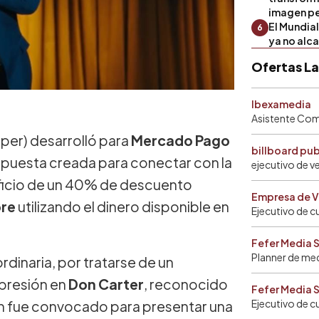
imagen pe
El Mundia
6
ya no alc
Ofertas L
Ibexamedia
Asistente Come
er) desarrolló para
Mercado Pago
billboard pu
opuesta creada para conectar con la
ejecutivo de v
eficio de un 40% de descuento
Empresa de V
bre
utilizando el dinero disponible en
Ejecutivo de c
Fefer Media 
Planner de me
rdinaria, por tratarse de un
xpresión en
Don Carter
, reconocido
Fefer Media 
Ejecutivo de c
en fue convocado para presentar una