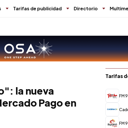
s
Tarifas de publicidad
Directorio
Multime
Tarifas 
o": la nueva
FM 9
Mercado Pago en
Cad
FM 9