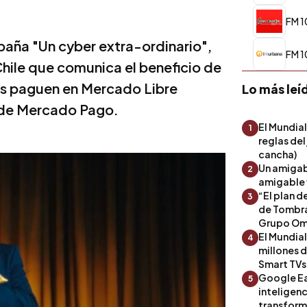
FM 1
aña "Un cyber extra-ordinario",
FM 1
hile que comunica el beneficio de
es paguen en Mercado Libre
Lo más leí
a de Mercado Pago.
El Mundial
1
reglas del
cancha)
Un amigab
2
amigable 
“El plan d
3
de Tombra
Grupo Om
El Mundia
4
millones 
Smart TVs
Google Ea
5
inteligenc
transform