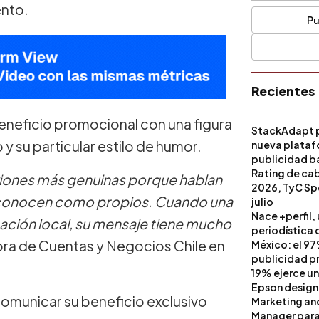
ento.
Pu
Recientes
eneficio promocional con una figura
StackAdapt p
y su particular estilo de humor.
nueva platafo
publicidad ba
artificial
Rating de ca
iones más genuinas porque hablan
2026, TyC Spo
reconocen como propios. Cuando una
julio
Nace +perfil,
sación local, su mensaje tiene mucho
periodística 
tora de Cuentas y Negocios Chile en
México: el 97
publicidad pri
19% ejerce un
Epson design
 comunicar su beneficio exclusivo
Marketing a
Manager para 