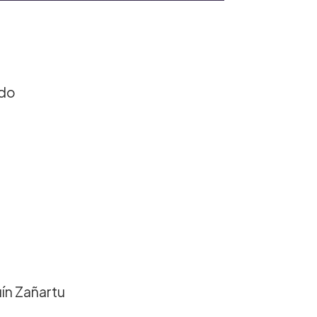
ado
ín Zañartu