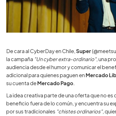
De cara al CyberDay en Chile,
Super
(@meetsup
la campaña
"Un cyber extra-ordinario"
, una pr
audiencia desde el humor y comunicar el ben
adicional para quienes paguen en
Mercado Li
su cuenta de
Mercado Pago
.
La idea creativa parte de una oferta que no es o
beneficio fuera de lo común, y encuentra su e
por sus tradicionales
"chistes ordinarios"
, qui