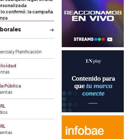
rsonalizada
l lo confirmó: la campaña
anza
aborales
rcial y Planificación
blicidad
entas
ía Pública
uentas
SRL
dios
SRL
uentas