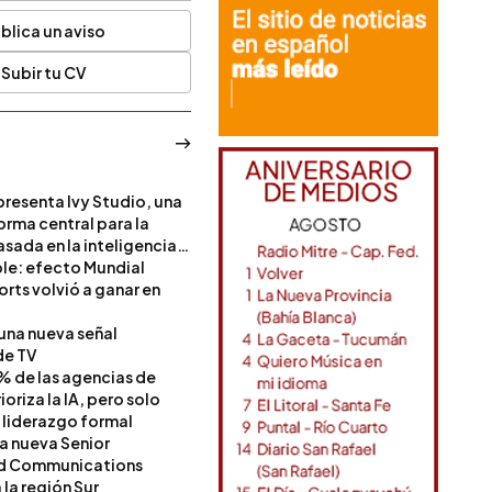
blica un aviso
Subir tu CV
resenta Ivy Studio, una
rma central para la
sada en la inteligencia
ble: efecto Mundial
rts volvió a ganar en
 una nueva señal
de TV
% de las agencias de
oriza la IA, pero solo
 liderazgo formal
a nueva Senior
nd Communications
la región Sur