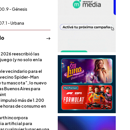
00.9 - Génesis
07.1 - Urbana
do
 2026 reescribió las
 juego (y no solo en la
le vecindario para el
vecino Spider-Man
e tu mascota”, lo nuevo
s Buenos Aires para
int
l impulsó más de 1.200
de horas de consumo en
rth incorpora
ia artificial para
ar cualquier lugar en una