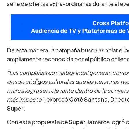
serie de ofertas extra-ordinarias durante el ev
De esta manera, la campaña busca asociar el b
ampliamente reconocida por el público chileno 
"Las campañas con sabor local generan conex
desde códigos culturales que las personas 
marca logra ser relevante dentro de la conver
más impacto",
expresó
Coté Santana
, Direc
Super
.
Con esta propuesta de
Super
, la marca logró