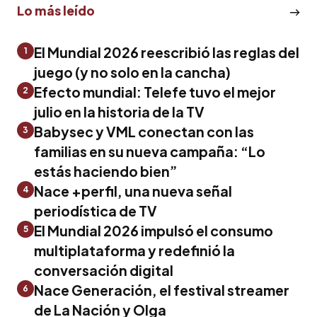
Lo más leído
El Mundial 2026 reescribió las reglas del
1
juego (y no solo en la cancha)
Efecto mundial: Telefe tuvo el mejor
2
julio en la historia de la TV
Babysec y VML conectan con las
3
familias en su nueva campaña: “Lo
estás haciendo bien”
Nace +perfil, una nueva señal
4
periodística de TV
El Mundial 2026 impulsó el consumo
5
multiplataforma y redefinió la
conversación digital
Nace Generación, el festival streamer
6
de La Nación y Olga