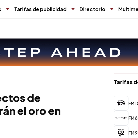
s
Tarifas de publicidad
Directorio
Multime
Tarifas 
ectos de
FM 1
án el oro en
FM 8
FM 9