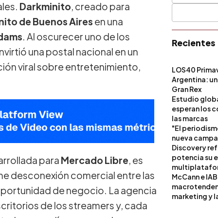
ales.
Darkminito
, creado para
ito de Buenos Aires
en una
ddams
. Al oscurecer uno de los
Recientes
nvirtió una postal nacional en un
ón viral sobre entretenimiento,
LOS40 Primav
Argentina: un
Gran Rex
Estudio globa
esperan los c
las marcas
"El periodism
nueva campañ
Discovery ref
potencia su 
arrollada para
Mercado Libre
, es
multiplataf
e desconexión comercial entre las
McCann e IAB
macrotendenci
 oportunidad de negocio. La agencia
marketing y l
critorios de los streamers y, cada