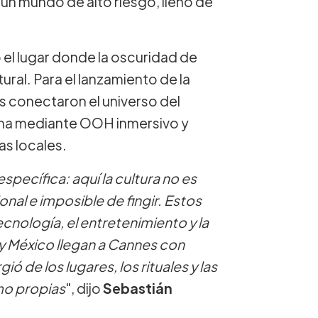
 un mundo de alto riesgo, lleno de
 el lugar donde la oscuridad de
ral. Para el lanzamiento de la
 conectaron el universo del
cana mediante OOH inmersivo y
as locales.
specífica: aquí la cultura no es
onal e imposible de fingir. Estos
nología, el entretenimiento y la
y México llegan a Cannes con
ó de los lugares, los rituales y las
mo propias
", dijo
Sebastián