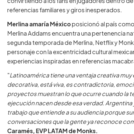
convirtiendo a los fans en jugadores dentro de
referencias familiares y giros inesperados.
Merlina amaría México
posicionó al país como
Merlina Addams encuentra una pertenencia natu
segunda temporada de Merlina, Netflix y Monks
personaje con la excentricidad cultural mexi
experiencias inspiradas en referencias macabr
"
Latinoamérica tiene una ventaja creativa muy e
decorativa, está viva, es contradictoria, emoci
proyectos muestran lo que ocurre cuando la tec
ejecución nacen desde esa verdad. Argentina 
trabajo que entiende a su audiencia porque surgi
conversaciones que la gente ya reconoce co
Caramés, EVP LATAM de Monks.