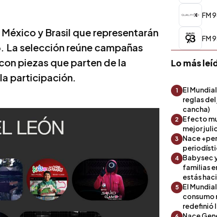
FM 9
 México y Brasil que representarán
FM 9
26. La selección reúne campañas
 con piezas que parten de la
Lo más leí
 la participación.
El Mundial
1
reglas del
cancha)
Efecto mu
2
mejor julio
Nace +perf
3
periodíst
Babysec y
4
familias 
estás hac
El Mundial
5
consumo 
redefinió 
Nace Gene
6