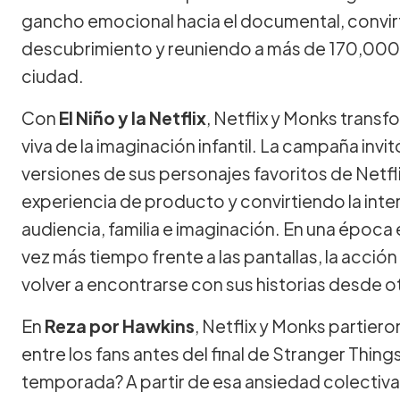
gancho emocional hacia el documental, convirt
descubrimiento y reuniendo a más de 170,000 p
ciudad.
Con
El Niño y la Netflix
, Netflix y Monks transf
viva de la imaginación infantil. La campaña invit
versiones de sus personajes favoritos de Netflix
experiencia de producto y convirtiendo la inte
audiencia, familia e imaginación. En una época 
vez más tiempo frente a las pantallas, la acción l
volver a encontrarse con sus historias desde ot
En
Reza por Hawkins
, Netflix y Monks partier
entre los fans antes del final de Stranger Things
temporada? A partir de esa ansiedad colectiva