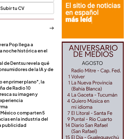
Subir tu CV
era Pop llega a
a noche histórica en el
l de Dentsu revela qué
onsumidores de la IA y de
o en primer plano", la
a de Radio 10
resca su imagen y
experiencia
orma
 México comparten 5
as en la industria del
a publicidad