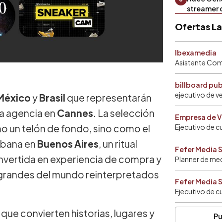
streamer 
Ofertas L
Ibexamedia
Asistente Come
billboard pu
ejecutivo de v
México
y
Brasil
que representarán
la agencia en
Cannes
. La selección
Empresa de V
o un telón de fondo, sino como el
Ejecutivo de c
urbana en
Buenos Aires
, un ritual
Fefer Media 
onvertida en experiencia de compra y
Planner de me
s grandes del mundo reinterpretados
Fefer Media 
Ejecutivo de c
ue convierten historias, lugares y
Pu