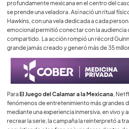
profundamente mexicana en el centro del caso
se prende una veladora. Así nació un ritual físi
Hawkins, con una vela dedicada a cada persona
emocional permitió conectar con la audiencia d
compartido. La acción rompió un récord Guinn
grande jamás creado y generó más de 35 millo
Para
El Juego del Calamar a la Mexicana
, Netf
fenómenos de entretenimiento más grandes de
mediante una experiencia inmersiva, en vivo y an
recrear la serie, la campaña la reinterpretó a t