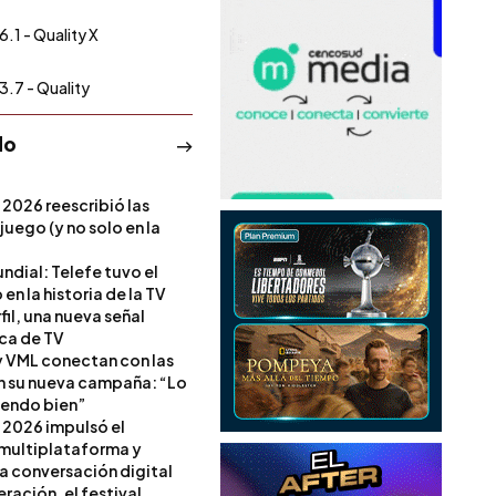
6.1 - Quality X
3.7 - Quality
do
 2026 reescribió las
 juego (y no solo en la
ndial: Telefe tuvo el
 en la historia de la TV
il, una nueva señal
ica de TV
 VML conectan con las
en su nueva campaña: “Lo
iendo bien”
 2026 impulsó el
multiplataforma y
la conversación digital
ración, el festival