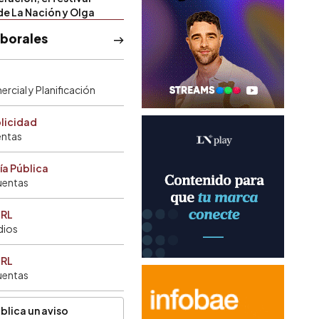
de La Nación y Olga
aborales
rcial y Planificación
blicidad
entas
ía Pública
uentas
SRL
dios
SRL
uentas
blica un aviso