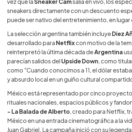
vez que la
Sneaker Cam
salía en vivo, los esp
sneakers directamente con un descuento espe
puede ser nativo del entretenimiento, en lugar 
La selección argentina también incluye
Diez A
desarrollado para
Netflix
con motivo de la temp
reinterpretó la última década de
Argentina
usa
parecían salidos del
Upside Down
, como titul
como "Cuando conocimos a 11, el dólar estaba a
y absurdo local en un guiño cultural compartid
México está representado por cinco proyec
rituales nacionales, espacios públicos y fand
- La Balada de Alberto
, creado para Netflix, 
México en una entrada cinematográfica a la vid
Juan Gabriel. La campaña inició con su legenda