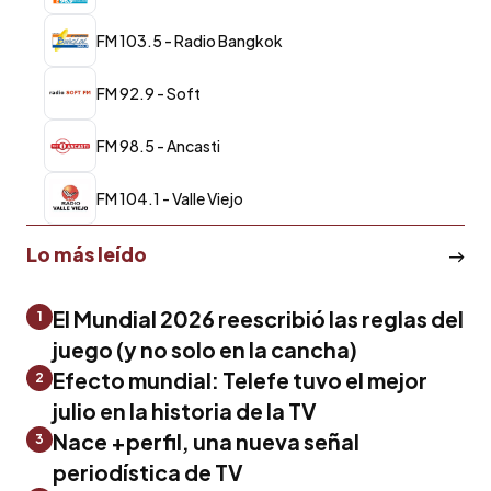
FM 103.5 - Radio Bangkok
FM 92.9 - Soft
FM 98.5 - Ancasti
FM 104.1 - Valle Viejo
Lo más leído
El Mundial 2026 reescribió las reglas del
1
juego (y no solo en la cancha)
Efecto mundial: Telefe tuvo el mejor
2
julio en la historia de la TV
Nace +perfil, una nueva señal
3
periodística de TV