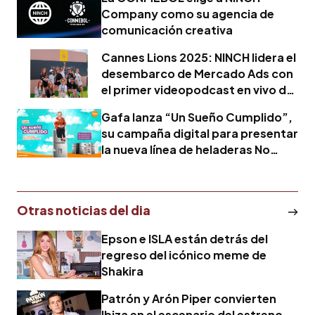
Company como su agencia de
comunicación creativa
Cannes Lions 2025: NINCH lidera el
desembarco de Mercado Ads con
el primer videopodcast en vivo del
Festival
Gafa lanza “Un Sueño Cumplido”,
su campaña digital para presentar
la nueva línea de heladeras No
Frost
Otras noticias del dia
Epson e ISLA están detrás del
regreso del icónico meme de
Shakira
Patrón y Arón Piper convierten
Ibiza en el escenario del estreno