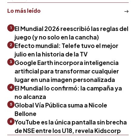
Lo más leído
El Mundial 2026 reescribió las reglas del
1
juego (y no solo en la cancha)
Efecto mundial: Telefe tuvo el mejor
2
julio en la historia de la TV
Google Earth incorpora inteligencia
3
artificial para transformar cualquier
lugar en una imagen personalizada
El Mundial lo confirmó: la campaña ya
4
no alcanza
Global Vía Pública suma a Nicole
5
Bellone
YouTube es la única pantalla sin brecha
6
de NSE entre los U18, revela Kidscorp