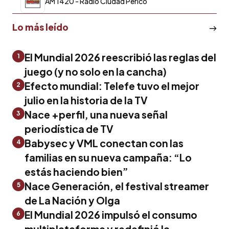
AM 1420 - Radio Ciudad Pericó
Lo más leído
El Mundial 2026 reescribió las reglas del
1
juego (y no solo en la cancha)
Efecto mundial: Telefe tuvo el mejor
2
julio en la historia de la TV
Nace +perfil, una nueva señal
3
periodística de TV
Babysec y VML conectan con las
4
familias en su nueva campaña: “Lo
estás haciendo bien”
Nace Generación, el festival streamer
5
de La Nación y Olga
El Mundial 2026 impulsó el consumo
6
multiplataforma y redefinió la