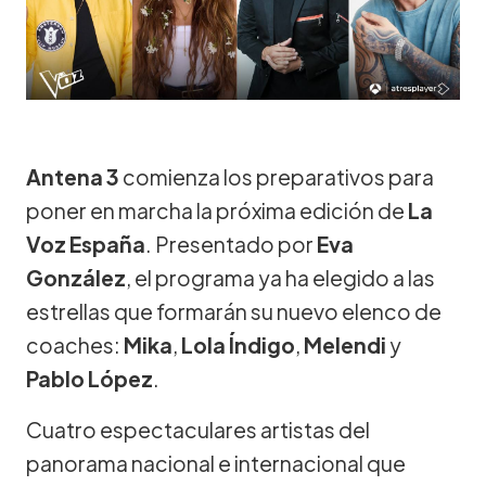
Antena 3
comienza los preparativos para
poner en marcha la próxima edición de
La
Voz España
. Presentado por
Eva
González
, el programa ya ha elegido a las
estrellas que formarán su nuevo elenco de
coaches:
Mika
,
Lola Índigo
,
Melendi
y
Pablo López
.
Cuatro espectaculares artistas del
panorama nacional e internacional que