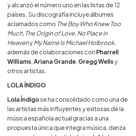
y alcanzó el número uno en las listas de 12
países. Su discografía incluye álbumes
aclamados como
The Boy Who Knew Too
Much
,
The Origin of Love
,
No Place in
Heaven
y
My Name Is Michael Holbrook
,
además de colaboraciones con
Pharrell
Williams
,
Ariana Grande
,
Gregg Wells
y
otros artistas.
LOLA ÍNDIGO
Lola Índigo
se ha consolidado como una de
las artistas más influyentes y exitosas de la
música española actual gracias a una
propuesta única que integra música, danza