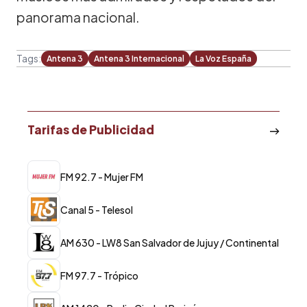
panorama nacional.
Tags:
Antena 3
Antena 3 Internacional
La Voz España
Tarifas de Publicidad
FM 92.7 - Mujer FM
Canal 5 - Telesol
AM 630 - LW8 San Salvador de Jujuy / Continental
FM 97.7 - Trópico