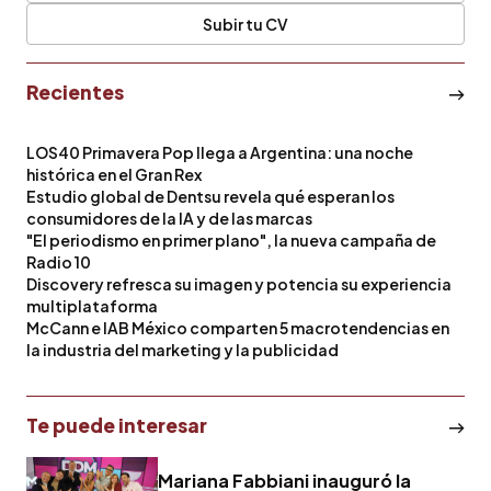
Subir tu CV
Recientes
LOS40 Primavera Pop llega a Argentina: una noche
histórica en el Gran Rex
Estudio global de Dentsu revela qué esperan los
consumidores de la IA y de las marcas
"El periodismo en primer plano", la nueva campaña de
Radio 10
Discovery refresca su imagen y potencia su experiencia
multiplataforma
McCann e IAB México comparten 5 macrotendencias en
la industria del marketing y la publicidad
Te puede interesar
Mariana Fabbiani inauguró la