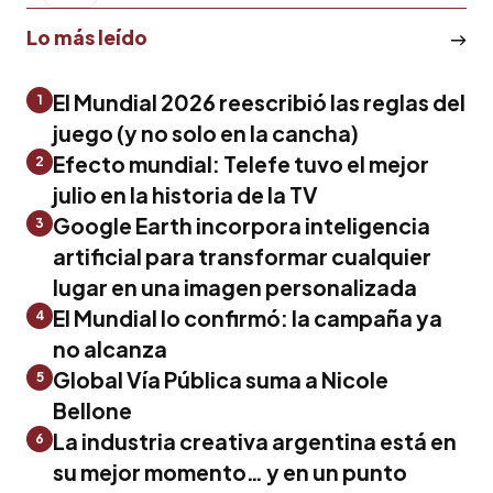
Lo más leído
El Mundial 2026 reescribió las reglas del
1
juego (y no solo en la cancha)
Efecto mundial: Telefe tuvo el mejor
2
julio en la historia de la TV
Google Earth incorpora inteligencia
3
artificial para transformar cualquier
lugar en una imagen personalizada
El Mundial lo confirmó: la campaña ya
4
no alcanza
Global Vía Pública suma a Nicole
5
Bellone
La industria creativa argentina está en
6
su mejor momento… y en un punto