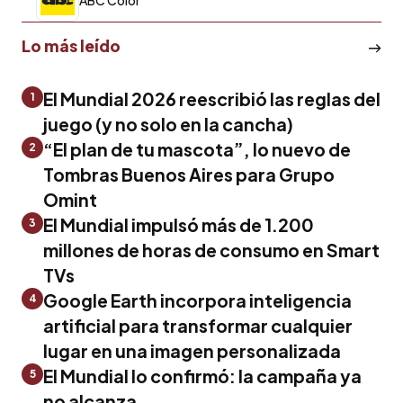
Lo más leído
El Mundial 2026 reescribió las reglas del
1
juego (y no solo en la cancha)
“El plan de tu mascota”, lo nuevo de
2
Tombras Buenos Aires para Grupo
Omint
El Mundial impulsó más de 1.200
3
millones de horas de consumo en Smart
TVs
Google Earth incorpora inteligencia
4
artificial para transformar cualquier
lugar en una imagen personalizada
El Mundial lo confirmó: la campaña ya
5
no alcanza