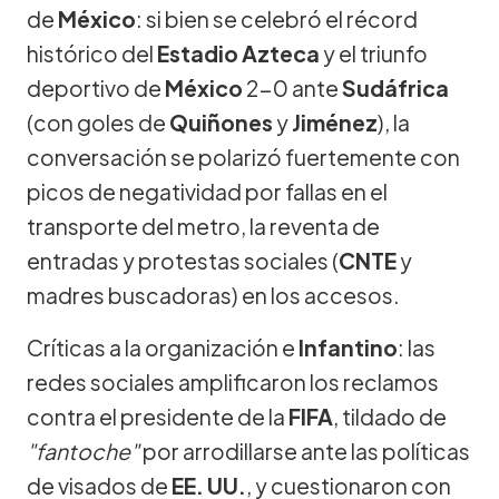
de
México
: si bien se celebró el récord
histórico del
Estadio Azteca
y el triunfo
deportivo de
México
2-0 ante
Sudáfrica
(con goles de
Quiñones
y
Jiménez
), la
conversación se polarizó fuertemente con
picos de negatividad por fallas en el
transporte del metro, la reventa de
entradas y protestas sociales (
CNTE
y
madres buscadoras) en los accesos.
Críticas a la organización e
Infantino
: las
redes sociales amplificaron los reclamos
contra el presidente de la
FIFA
, tildado de
"fantoche"
por arrodillarse ante las políticas
de visados de
EE. UU.
, y cuestionaron con