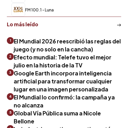
FM 100.1 - Luna
Lo más leído
El Mundial 2026 reescribió las reglas del
1
juego (y no solo en la cancha)
Efecto mundial: Telefe tuvo el mejor
2
julio en la historia de la TV
Google Earth incorpora inteligencia
3
artificial para transformar cualquier
lugar en una imagen personalizada
El Mundial lo confirmó: la campaña ya
4
no alcanza
Global Vía Pública suma a Nicole
5
Bellone