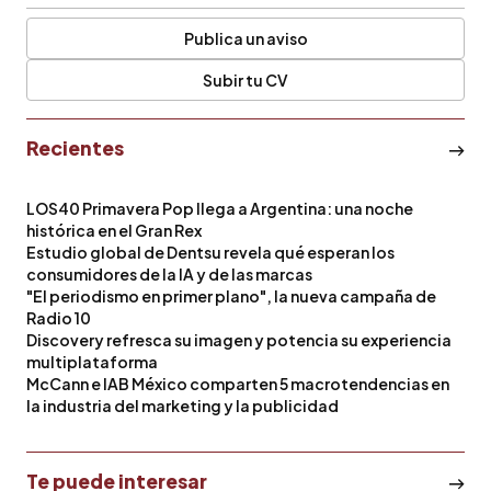
Publica un aviso
Subir tu CV
Recientes
LOS40 Primavera Pop llega a Argentina: una noche
histórica en el Gran Rex
Estudio global de Dentsu revela qué esperan los
consumidores de la IA y de las marcas
"El periodismo en primer plano", la nueva campaña de
Radio 10
Discovery refresca su imagen y potencia su experiencia
multiplataforma
McCann e IAB México comparten 5 macrotendencias en
la industria del marketing y la publicidad
Te puede interesar