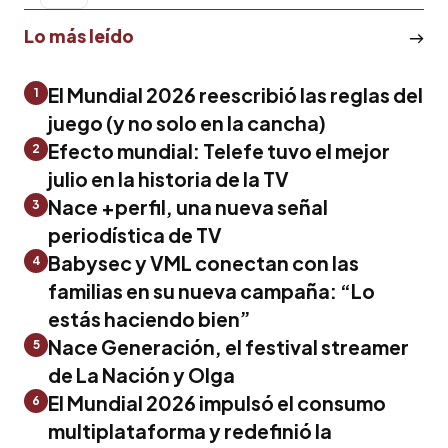
Lo más leído
El Mundial 2026 reescribió las reglas del
1
juego (y no solo en la cancha)
Efecto mundial: Telefe tuvo el mejor
2
julio en la historia de la TV
Nace +perfil, una nueva señal
3
periodística de TV
Babysec y VML conectan con las
4
familias en su nueva campaña: “Lo
estás haciendo bien”
Nace Generación, el festival streamer
5
de La Nación y Olga
El Mundial 2026 impulsó el consumo
6
multiplataforma y redefinió la