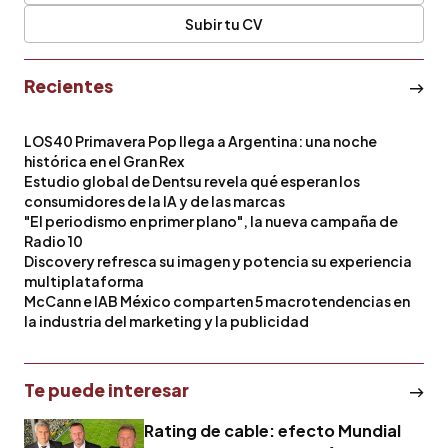
Subir tu CV
Recientes
LOS40 Primavera Pop llega a Argentina: una noche
histórica en el Gran Rex
Estudio global de Dentsu revela qué esperan los
consumidores de la IA y de las marcas
"El periodismo en primer plano", la nueva campaña de
Radio 10
Discovery refresca su imagen y potencia su experiencia
multiplataforma
McCann e IAB México comparten 5 macrotendencias en
la industria del marketing y la publicidad
Te puede interesar
Rating de cable: efecto Mundial