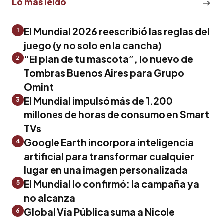
Lo más leído
El Mundial 2026 reescribió las reglas del
1
juego (y no solo en la cancha)
“El plan de tu mascota”, lo nuevo de
2
Tombras Buenos Aires para Grupo
Omint
El Mundial impulsó más de 1.200
3
millones de horas de consumo en Smart
TVs
Google Earth incorpora inteligencia
4
artificial para transformar cualquier
lugar en una imagen personalizada
El Mundial lo confirmó: la campaña ya
5
no alcanza
Global Vía Pública suma a Nicole
6