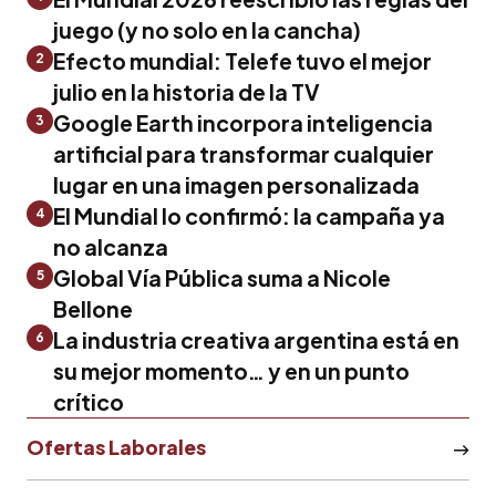
juego (y no solo en la cancha)
Efecto mundial: Telefe tuvo el mejor
2
julio en la historia de la TV
Google Earth incorpora inteligencia
3
artificial para transformar cualquier
lugar en una imagen personalizada
El Mundial lo confirmó: la campaña ya
4
no alcanza
Global Vía Pública suma a Nicole
5
Bellone
La industria creativa argentina está en
6
su mejor momento… y en un punto
crítico
Ofertas Laborales