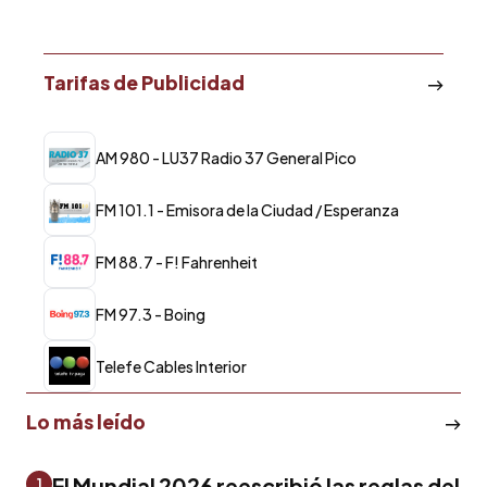
Tarifas de Publicidad
AM 980 - LU37 Radio 37 General Pico
FM 101.1 - Emisora de la Ciudad / Esperanza
FM 88.7 - F! Fahrenheit
FM 97.3 - Boing
Telefe Cables Interior
Lo más leído
El Mundial 2026 reescribió las reglas del
1