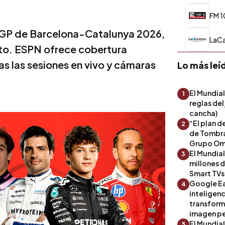
FM 1
el GP de Barcelona-Catalunya 2026,
LaCa
ato. ESPN ofrece cobertura
s las sesiones en vivo y cámaras
Lo más leí
El Mundial
1
reglas del
cancha)
“El plan d
2
de Tombra
Grupo Om
El Mundia
3
millones 
Smart TVs
Google Ea
4
inteligenc
transform
imagen pe
El Mundia
5