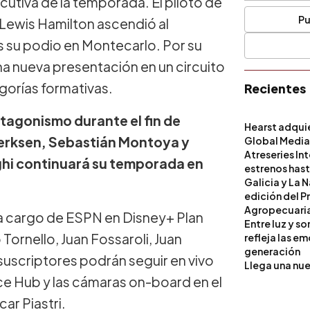
utiva de la temporada. El piloto de
Pu
Lewis Hamilton ascendió al
s su podio en Montecarlo. Por su
na nueva presentación en un circuito
gorías formativas.
Recientes
tagonismo durante el fin de
Hearst adqui
erksen, Sebastián Montoya y
Global Medi
Atreseries In
ghi continuará su temporada en
estrenos hast
Galicia y La 
edición del P
Agropecuari
 a cargo de ESPN en Disney+ Plan
Entre luz y s
Tornello, Juan Fossaroli, Juan
refleja las e
generación
suscriptores podrán seguir en vivo
Llega una nue
ace Hub y las cámaras on-board en el
ar Piastri.