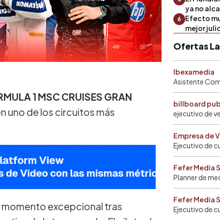
ya no alc
Efecto mu
6
mejor julio
Ofertas L
Ibexamedia
Asistente Come
RMULA 1 MSC CRUISES GRAN
billboard pu
n uno de los circuitos más
ejecutivo de v
Empresa de V
Ejecutivo de c
Fefer Media 
Planner de me
Fefer Media 
 un momento excepcional tras
Ejecutivo de c