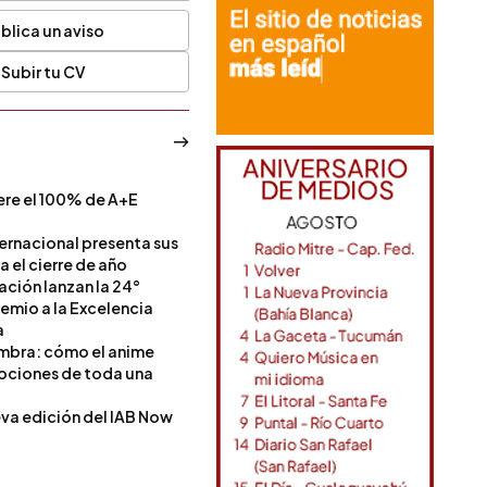
blica un aviso
Subir tu CV
ere el 100% de A+E
a
ternacional presenta sus
a el cierre de año
Nación lanzan la 24°
remio a la Excelencia
a
ombra: cómo el anime
mociones de toda una
va edición del IAB Now