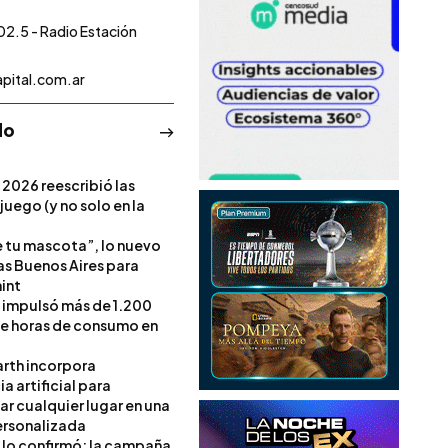
02.5 - Radio Estación
pital.com.ar
do
 2026 reescribió las
 juego (y no solo en la
e tu mascota”, lo nuevo
s Buenos Aires para
int
l impulsó más de 1.200
de horas de consumo en
rth incorpora
ia artificial para
ar cualquier lugar en una
rsonalizada
l lo confirmó: la campaña