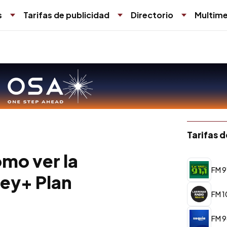
s
Tarifas de publicidad
Directorio
Multime
Tarifas 
mo ver la
FM 91
ney+ Plan
FM 1
FM 9