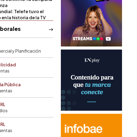
anza
ndial: Telefe tuvo el
 en la historia de la TV
aborales
rcial y Planificación
blicidad
entas
ía Pública
uentas
SRL
dios
SRL
uentas