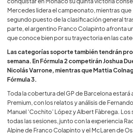
conquistar en Mónaco su quinta victoria consec
Mercedes lidera el campeonato, mientras que 
segundo puesto de la clasificación general tra
parte, el argentino Franco Colapinto afronta u
que conoce bien por su trayectoria en las cate
Las categorías soporte también tendrán pro
semana. En Fórmula 2 competirán Joshua Du
Nicolás Varrone, mientras que Mattia Colna
Fórmula 3.
Toda la cobertura del GP de Barcelona estará
Premium, con los relatos y análisis de Fernando 
Manuel ‘Cochito’ López y Albert Fàbrega. Los 
todas las sesiones, junto con la experiencia R
Alpine de Franco Colapinto y el McLaren de Osc