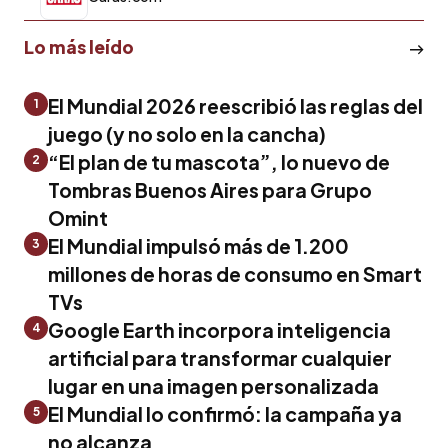
Lo más leído
El Mundial 2026 reescribió las reglas del
1
juego (y no solo en la cancha)
“El plan de tu mascota”, lo nuevo de
2
Tombras Buenos Aires para Grupo
Omint
El Mundial impulsó más de 1.200
3
millones de horas de consumo en Smart
TVs
Google Earth incorpora inteligencia
4
artificial para transformar cualquier
lugar en una imagen personalizada
El Mundial lo confirmó: la campaña ya
5
no alcanza