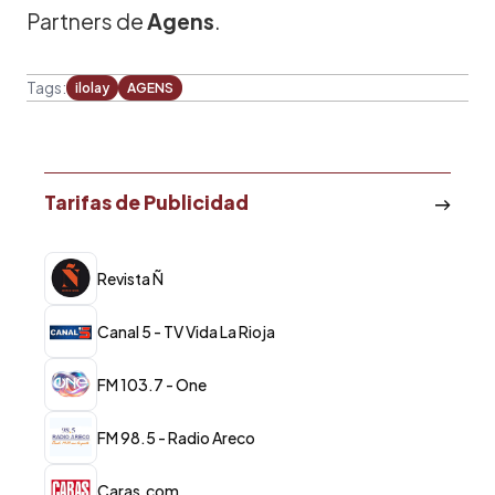
Partners de
Agens
.
Tags:
ilolay
AGENS
Tarifas de Publicidad
Revista Ñ
Canal 5 - TV Vida La Rioja
FM 103.7 - One
FM 98.5 - Radio Areco
Caras.com