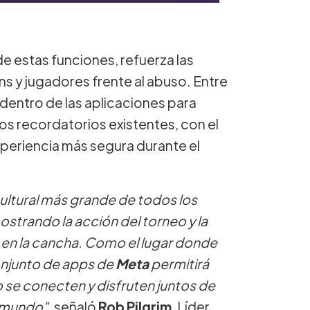
e estas funciones, refuerza las
s y jugadores frente al abuso. Entre
dentro de las aplicaciones para
los recordatorios existentes, con el
xperiencia más segura durante el
ltural más grande de todos los
ostrando la acción del torneo y la
s en la cancha. Como el lugar donde
conjunto de apps de
Meta
permitirá
 se conecten y disfruten juntos de
l mundo"
, señaló
Rob Pilgrim
, Líder