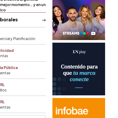
u mejor momento… y en un
tico
aborales
rcial y Planificación
blicidad
entas
ía Pública
uentas
SRL
dios
SRL
uentas