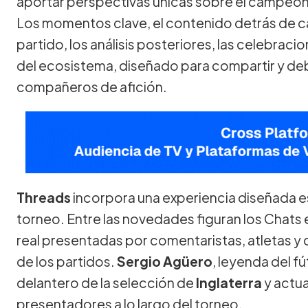
aportar perspectivas únicas sobre el campeona
Los momentos clave, el contenido detrás de cá
partido, los análisis posteriores, las celebrac
del ecosistema, diseñado para compartir y deba
compañeros de afición.
Threads
incorpora una experiencia diseñada e
torneo. Entre las novedades figuran los Chats
real presentadas por comentaristas, atletas y
de los partidos.
Sergio Agüero
, leyenda del f
delantero de la selección de
Inglaterra
y actua
presentadores a lo largo del torneo.