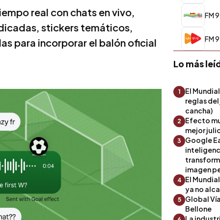
empo real con chats en vivo,
FM 9
icadas, stickers temáticos,
FM 91
s para incorporar el balón oficial
Lo más leí
El Mundial
1
reglas del
cancha)
Efecto mu
2
mejor julio
Google Ea
3
inteligenc
transform
imagen pe
El Mundia
4
ya no alc
Global Ví
5
Bellone
La industr
6