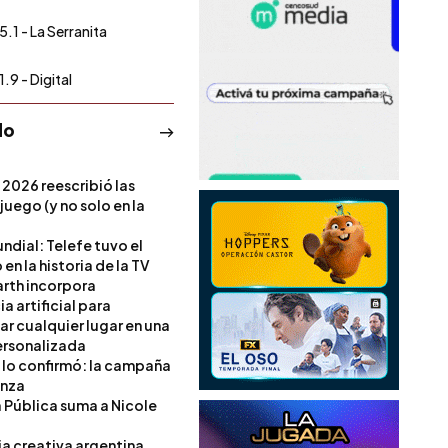
5.1 - La Serranita
.9 - Digital
do
 2026 reescribió las
 juego (y no solo en la
ndial: Telefe tuvo el
 en la historia de la TV
rth incorpora
ia artificial para
ar cualquier lugar en una
rsonalizada
l lo confirmó: la campaña
anza
a Pública suma a Nicole
ia creativa argentina