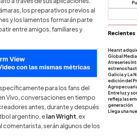
to a través de sus aplicaciones.
Pu
maras, los preparativos previos al
iones y los lamentos formarán parte
tir entre amigos, familiares y
Recientes
Hearst adqui
Global Medi
Atreseries In
estrenos hast
Galicia y La 
edición del P
Agropecuari
specíficamente para los fans del
Entre luz y s
 en Vivo, conversaciones en tiempo
refleja las e
generación
 creadores antes, durante y después
Llega una nue
útbol argentino, e
Ian Wright
, ex
l comentarista, serán algunos de los