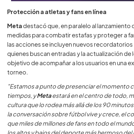
Protección a atletas y fans en línea
Meta
destacó que, en paralelo al lanzamiento d
medidas para combatir estafas y proteger a fan
las acciones se incluyen nuevos recordatorios 
quienes buscan entradas y la actualización de 
objetivo de acompañar a los usuarios en una e
torneo.
"Estamos a punto de presenciar el momento cu
tiempos, y
Meta
estará en el centro de todo, m
cultura que lo rodea más allá de los 90 minuto
la conversación sobre fútbol vive y crece, el 
que miles de millones de fans en todo el mundo
los altos y bajos del deporte más hermoso de