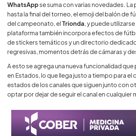
WhatsApp
se suma con varias novedades. La p
hasta la final del torneo, el emoji del balón de f
del campeonato, el
Trionda
, y puede utilizar
plataforma también incorpora efectos de fútb
de stickers temáticos y un directorio dedicado
regresivas, momentos detrás de cámaras y des
A esto se agrega una nueva funcionalidad que 
en Estados, lo que llega justo a tiempo para e
estados de los canales que siguen junto con o
optar por dejar de seguir el canal en cualquie