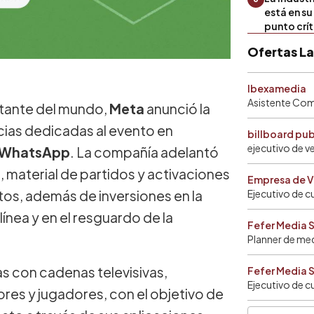
está en s
punto crí
Ofertas L
Ibexamedia
Asistente Come
ortante del mundo,
Meta
anunció la
cias dedicadas al evento en
billboard pu
ejecutivo de v
WhatsApp
. La compañía adelantó
, material de partidos y activaciones
Empresa de V
os, además de inversiones en la
Ejecutivo de c
nea y en el resguardo de la
Fefer Media 
Planner de me
as con cadenas televisivas,
Fefer Media 
Ejecutivo de c
res y jugadores, con el objetivo de