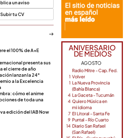
blica un aviso
Subir tu CV
ere el 100% de A+E
a
ternacional presenta sus
a el cierre de año
Nación lanzan la 24°
remio a la Excelencia
a
ombra: cómo el anime
mociones de toda una
va edición del IAB Now