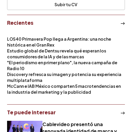
Subir tu CV
Recientes
LOS40 Primavera Pop llega a Argentina: una noche
histórica en el Gran Rex
Estudio global de Dentsu revela qué esperan los
consumidores de la IA y de las marcas
"El periodismo en primer plano", la nueva campaña de
Radio 10
Discovery refresca su imagen y potencia su experiencia
multiplataforma
McCann e IAB México comparten 5 macrotendencias en
la industria del marketing y la publicidad
Te puede interesar
Cablevideo presentó una
renovada identidad de marca y