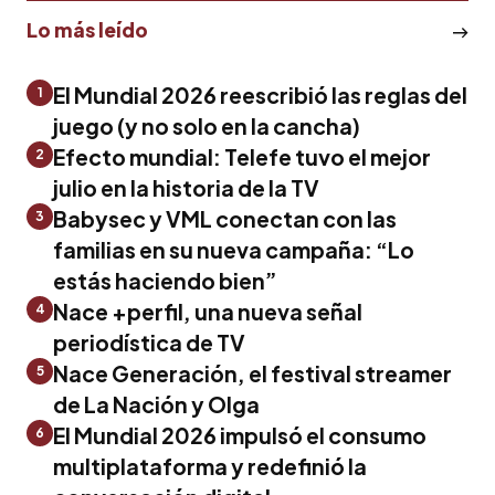
Lo más leído
El Mundial 2026 reescribió las reglas del
1
juego (y no solo en la cancha)
Efecto mundial: Telefe tuvo el mejor
2
julio en la historia de la TV
Babysec y VML conectan con las
3
familias en su nueva campaña: “Lo
estás haciendo bien”
Nace +perfil, una nueva señal
4
periodística de TV
Nace Generación, el festival streamer
5
de La Nación y Olga
El Mundial 2026 impulsó el consumo
6
multiplataforma y redefinió la