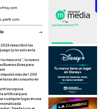
iofmq.com
o.perfil.com
do
 2026 reescribió las
 juego (y no solo en la
e tu mascota”, lo nuevo
s Buenos Aires para
int
l impulsó más de 1.200
de horas de consumo en
rth incorpora
ia artificial para
ar cualquier lugar en una
rsonalizada
ndial: Telefe tuvo el