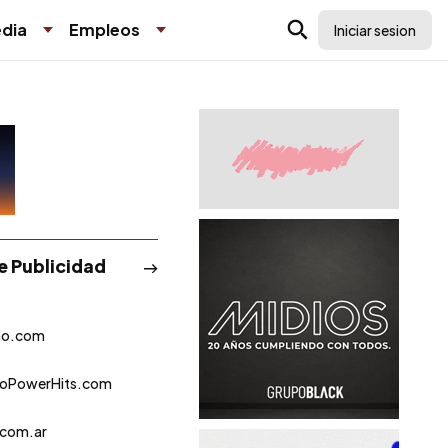
dia
Empleos
Iniciar sesion
de Publicidad
no.com
roPowerHits.com
.com.ar