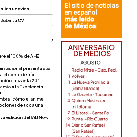
blica un aviso
Subir tu CV
ere el 100% de A+E
a
ternacional presenta sus
a el cierre de año
Nación lanzan la 24°
remio a la Excelencia
a
ombra: cómo el anime
mociones de toda una
va edición del IAB Now