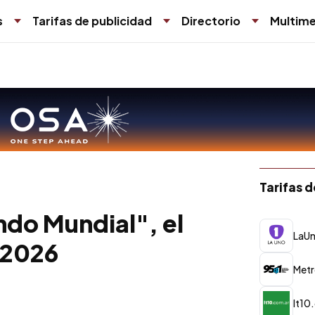
s
Tarifas de publicidad
Directorio
Multime
Tarifas 
ndo Mundial", el
LaU
 2026
Met
lt10