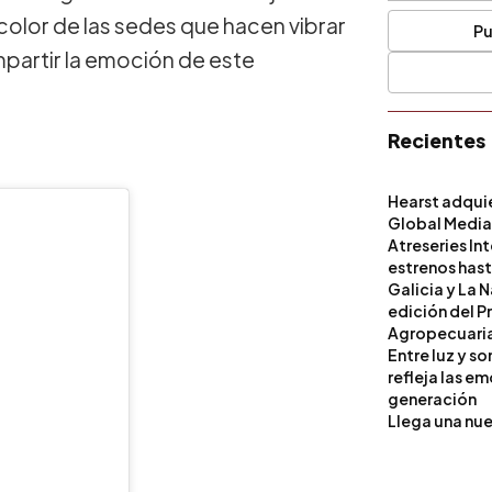
 color de las sedes que hacen vibrar
Pu
partir la emoción de este
Recientes
Hearst adqui
Global Medi
Atreseries In
estrenos hast
Galicia y La 
edición del P
Agropecuari
Entre luz y s
refleja las e
generación
Llega una nue