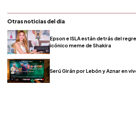
Otras noticias del dia
Epson e ISLA están detrás del regr
icónico meme de Shakira
Serú Girán por Lebón y Aznar en vi