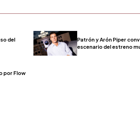
eso del
Patrón y Arón Piper convi
escenario del estreno mu
vo por Flow