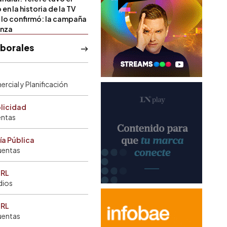
 en la historia de la TV
l lo confirmó: la campaña
anza
aborales
rcial y Planificación
blicidad
entas
ía Pública
uentas
SRL
dios
SRL
uentas