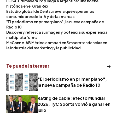
LOS40 Primavera Pop llega a Argentina: una noche
histórica en el Gran Rex
Estudio global de Dentsu revela qué esperan los
consumidores de la IA y de las marcas
"El periodismo en primer plano", la nueva campaña de
Radio 10
Discovery refresca su imagen y potencia su experiencia
multiplataforma
McCann e IAB México comparten 5 macrotendencias en
la industria del marketing y la publicidad
Te puede interesar
"El periodismo en primer plano",
la nueva campaña de Radio 10
Rating de cable: efecto Mundial
2026, TyC Sports volvió a ganar en
julio