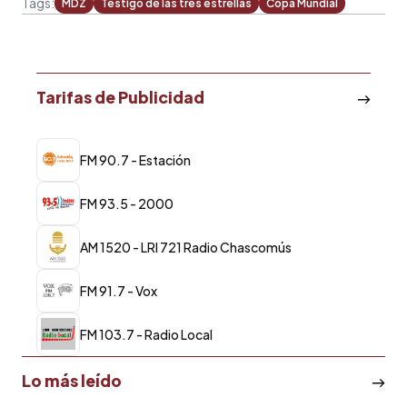
Tags:
MDZ
Testigo de las tres estrellas
Copa Mundial
Tarifas de Publicidad
FM 90.7 - Estación
FM 93.5 - 2000
AM 1520 - LRI 721 Radio Chascomús
FM 91.7 - Vox
FM 103.7 - Radio Local
Lo más leído