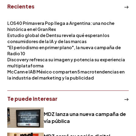
Recientes
LOS40 Primavera Pop llega a Argentina: una noche
histórica en el Gran Rex
Estudio global de Dentsu revela qué esperan los
consumidores de la IA y de las marcas
"El periodismo en primer plano", la nueva campaña de
Radio 10
Discovery refresca su imagen y potencia su experiencia
multiplataforma
McCann e IAB México comparten 5 macrotendencias en
la industria del marketing y la publicidad
Te puede interesar
MDZ lanza una nueva campaña de
vía pública