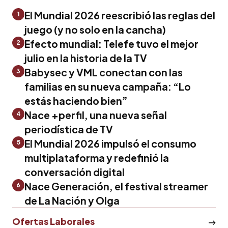
El Mundial 2026 reescribió las reglas del
1
juego (y no solo en la cancha)
Efecto mundial: Telefe tuvo el mejor
2
julio en la historia de la TV
Babysec y VML conectan con las
3
familias en su nueva campaña: “Lo
estás haciendo bien”
Nace +perfil, una nueva señal
4
periodística de TV
El Mundial 2026 impulsó el consumo
5
multiplataforma y redefinió la
conversación digital
Nace Generación, el festival streamer
6
de La Nación y Olga
Ofertas Laborales