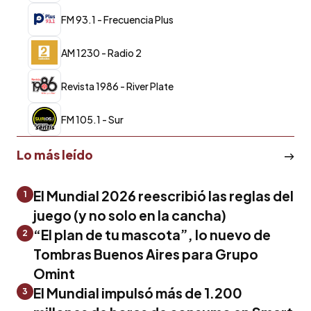
FM 93.1 - Frecuencia Plus
AM 1230 - Radio 2
Revista 1986 - River Plate
FM 105.1 - Sur
Lo más leído
El Mundial 2026 reescribió las reglas del
1
juego (y no solo en la cancha)
“El plan de tu mascota”, lo nuevo de
2
Tombras Buenos Aires para Grupo
Omint
El Mundial impulsó más de 1.200
3