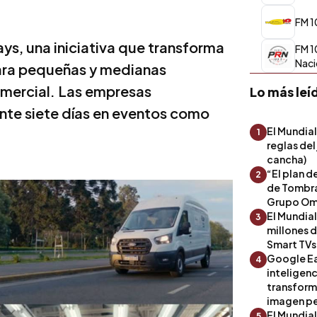
FM 1
ys, una iniciativa que transforma
FM 1
Naci
para pequeñas y medianas
mercial. Las empresas
Lo más leí
ante siete días en eventos como
El Mundial
1
reglas del
cancha)
“El plan d
2
de Tombra
Grupo Om
El Mundia
3
millones 
Smart TVs
Google Ea
4
inteligenc
transform
imagen pe
El Mundia
5