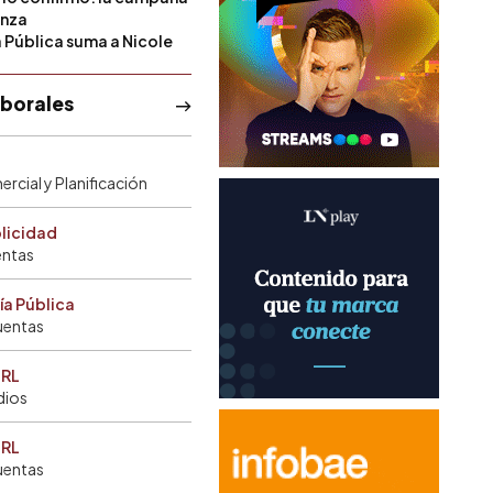
anza
a Pública suma a Nicole
aborales
rcial y Planificación
blicidad
entas
ía Pública
uentas
SRL
dios
SRL
uentas