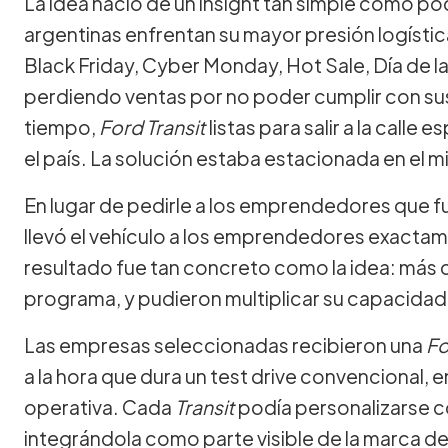
La idea nació de un insight tan simple como p
argentinas enfrentan su mayor presión logísti
Black Friday, Cyber Monday, Hot Sale, Día de l
perdiendo ventas por no poder cumplir con su
tiempo,
Ford Transit
listas para salir a la call
el país. La solución estaba estacionada en el m
En lugar de pedirle a los emprendedores que fu
llevó el vehículo a los emprendedores exacta
resultado fue tan concreto como la idea: más
programa, y pudieron multiplicar su capacidad
Las empresas seleccionadas recibieron una
Fo
a la hora que dura un test drive convencional
operativa. Cada
Transit
podía personalizarse co
integrándola como parte visible de la marca d