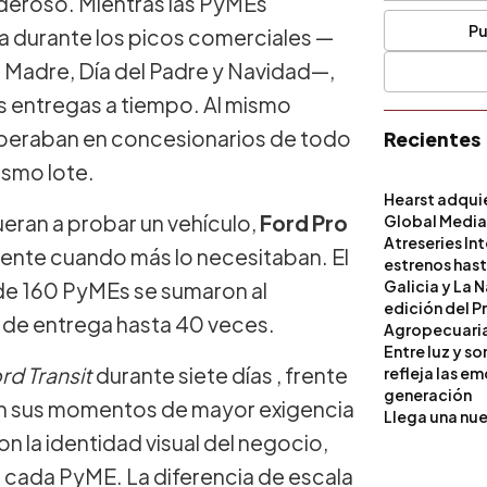
oderoso. Mientras las PyMEs
Pu
ca durante los picos comerciales —
a Madre, Día del Padre y Navidad—,
s entregas a tiempo. Al mismo
e esperaban en concesionarios de todo
Recientes
ismo lote.
Hearst adqui
eran a probar un vehículo,
Ford Pro
Global Medi
Atreseries In
mente cuando más lo necesitaban. El
estrenos hast
Galicia y La 
 de 160 PyMEs se sumaron al
edición del P
 de entrega hasta 40 veces.
Agropecuari
Entre luz y s
rd Transit
durante siete días , frente
refleja las e
generación
, en sus momentos de mayor exigencia
Llega una nue
n la identidad visual del negocio,
e cada PyME. La diferencia de escala