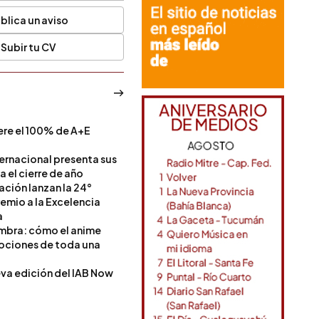
blica un aviso
Subir tu CV
ere el 100% de A+E
a
ternacional presenta sus
a el cierre de año
Nación lanzan la 24°
remio a la Excelencia
a
ombra: cómo el anime
mociones de toda una
va edición del IAB Now