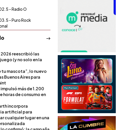
02.5 - Radio O
03.5 - Puro Rock
onal
do
 2026 reescribió las
 juego (y no solo en la
e tu mascota”, lo nuevo
s Buenos Aires para
int
l impulsó más de 1.200
de horas de consumo en
rth incorpora
ia artificial para
ar cualquier lugar en una
rsonalizada
l lo confirmó: la campaña