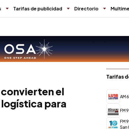
s
Tarifas de publicidad
Directorio
Multime
Tarifas 
 convierten el
AM 6
 logística para
FM 9
FM 9
San 