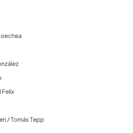
ecoechea
onzález
o
 Felix
ieri / Tomás Tepp