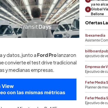
ya no alc
Global Ví
6
Bellone
Ofertas L
Ibexamedia
Asistente Come
billboard pu
a y datos, junto a
Ford Pro
lanzaron
ejecutivo de v
ue convierte el test drive tradicional
Empresa de V
ñas y medianas empresas.
Ejecutivo de c
Fefer Media 
Planner de me
Fefer Media 
Ejecutivo de c