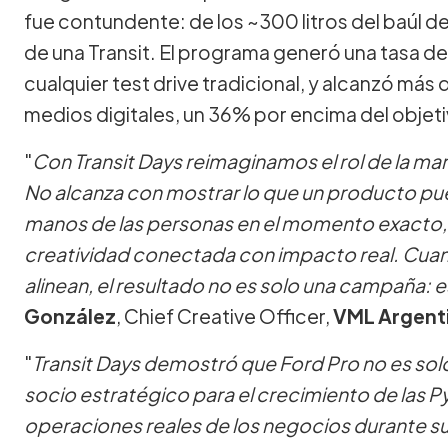
fue contundente: de los ~300 litros del baúl de
de una Transit. El programa generó una tasa d
cualquier test drive tradicional, y alcanzó más
medios digitales, un 36% por encima del objeti
"
Con Transit Days reimaginamos el rol de la m
No alcanza con mostrar lo que un producto pu
manos de las personas en el momento exacto, e
creatividad conectada con impacto real. Cuando
alinean, el resultado no es solo una campaña: 
González
, Chief Creative Officer,
VML Argent
"
Transit Days demostró que Ford Pro no es sol
socio estratégico para el crecimiento de las PyM
operaciones reales de los negocios durante 