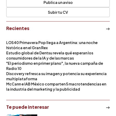
Publica un aviso
Subir tu CV
Recientes
LOS40 Primavera Pop llega a Argentina: una noche
histórica en el Gran Rex
Estudio global de Dentsu revela qué esperan los
consumidores de la IA y de las marcas
"El periodismo en primer plano", la nueva campaña de
Radio 10
Discovery refresca su imagen y potencia su experiencia
multiplataforma
McCann e IAB México comparten 5 macrotendencias en
la industria del marketing y la publicidad
Te puede interesar