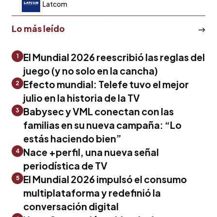
Latcom
Lo más leído
El Mundial 2026 reescribió las reglas del
1
juego (y no solo en la cancha)
Efecto mundial: Telefe tuvo el mejor
2
julio en la historia de la TV
Babysec y VML conectan con las
3
familias en su nueva campaña: “Lo
estás haciendo bien”
Nace +perfil, una nueva señal
4
periodística de TV
El Mundial 2026 impulsó el consumo
5
multiplataforma y redefinió la
conversación digital