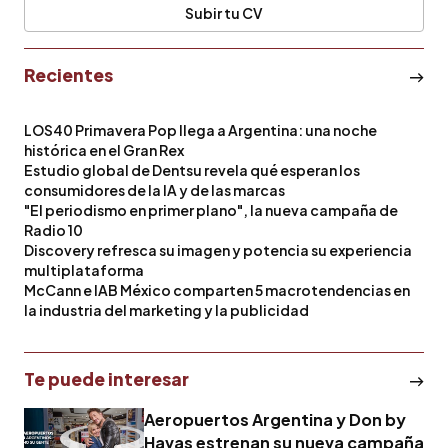
Subir tu CV
Recientes
LOS40 Primavera Pop llega a Argentina: una noche
histórica en el Gran Rex
Estudio global de Dentsu revela qué esperan los
consumidores de la IA y de las marcas
"El periodismo en primer plano", la nueva campaña de
Radio 10
Discovery refresca su imagen y potencia su experiencia
multiplataforma
McCann e IAB México comparten 5 macrotendencias en
la industria del marketing y la publicidad
Te puede interesar
Aeropuertos Argentina y Don by
Havas estrenan su nueva campaña