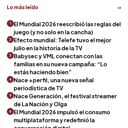
Lo más leído
El Mundial 2026 reescribió las reglas del
1
juego (y no solo en la cancha)
Efecto mundial: Telefe tuvo el mejor
2
julio en la historia de la TV
Babysec y VML conectan con las
3
familias en su nueva campaña: “Lo
estás haciendo bien”
Nace +perfil, una nueva señal
4
periodística de TV
Nace Generación, el festival streamer
5
de La Nación y Olga
El Mundial 2026 impulsó el consumo
6
multiplataforma y redefinió la
conversación digital