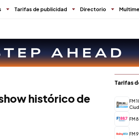
s
Tarifas de publicidad
Directorio
Multime
Tarifas 
 show histórico de
FM 1
Ciud
FM 8
FM 9