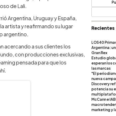
Pu
oso de Lali.
rrió Argentina, Uruguay y España,
a artista y reafirmando su lugar
Recientes
p argentino.
LOS40 Primav
n acercando a sus clientes los
Argentina: un
Gran Rex
mundo, con producciones exclusivas,
Estudio globa
reaming pensada para que los
esperan los c
las marcas
hí.
"El periodism
nueva campañ
Discovery ref
potencia su 
multiplataf
McCann e IAB
macrotendenci
marketing y l