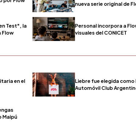
vo por Flow
nueva serie original de F
n Test", la
Personal incorpora a Fl
a Flow
visuales del CONICET
taria en el
Liebre fue elegida como 
Automóvil Club Argenti
tengas
o Maipú