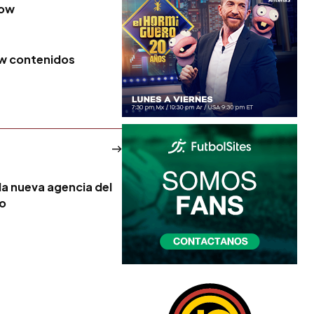
low
ow contenidos
la nueva agencia del
no