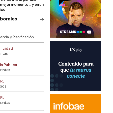
u mejor momento… y en un
tico
aborales
rcial y Planificación
blicidad
entas
ía Pública
uentas
SRL
dios
SRL
uentas