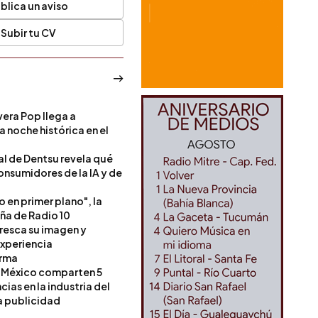
blica un aviso
Subir tu CV
era Pop llega a
a noche histórica en el
l de Dentsu revela qué
onsumidores de la IA y de
o en primer plano", la
a de Radio 10
resca su imagen y
experiencia
orma
 México comparten 5
as en la industria del
a publicidad