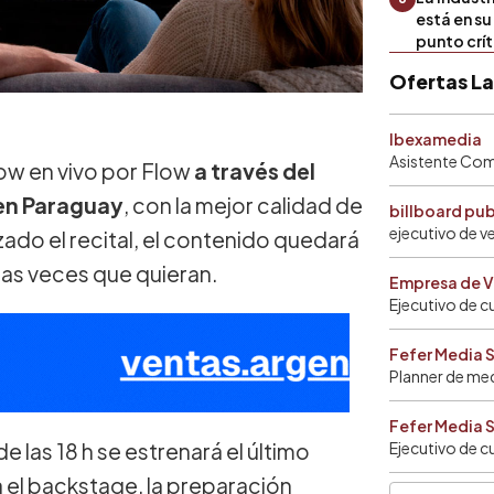
está en s
punto crí
Ofertas L
Ibexamedia
Asistente Come
how en vivo por Flow
a través del
 en Paraguay
, con la mejor calidad de
billboard pu
ejecutivo de v
zado el recital, el contenido quedará
las veces que quieran.
Empresa de V
Ejecutivo de c
Fefer Media 
Planner de me
Fefer Media 
 las 18 h se estrenará el último
Ejecutivo de c
a el backstage, la preparación