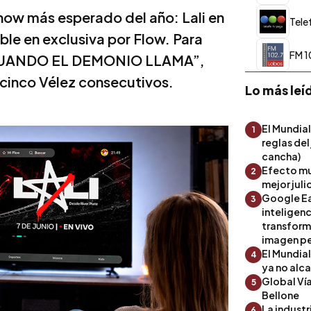
show más esperado del año: Lali en
Tele
ble en exclusiva por Flow. Para
FM 1
R CUANDO EL DEMONIO LLAMA”,
 cinco Vélez consecutivos.
Lo más leí
El Mundial
1
reglas del
cancha)
Efecto mu
2
mejor julio
Google Ea
3
inteligenc
transform
imagen pe
El Mundia
4
ya no alc
Global Ví
5
Bellone
La industr
6