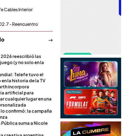
fe Cables Interior
02.7 - Reencuentro
do
 2026 reescribió las
 juego (y no solo en la
ndial: Telefe tuvo el
 en la historia de la TV
rth incorpora
ia artificial para
ar cualquier lugar en una
rsonalizada
l lo confirmó: la campaña
anza
a Pública suma a Nicole
ia creativa argentina