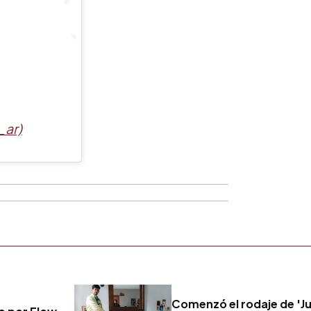
_ar)
Comenzó el rodaje de 'Jua