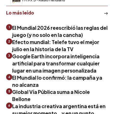
Lo más leído
El Mundial 2026 reescribió las reglas del
1
juego (y no solo en la cancha)
Efecto mundial: Telefe tuvo el mejor
2
julio en la historia de la TV
Google Earth incorpora inteligencia
3
artificial para transformar cualquier
lugar en una imagen personalizada
El Mundial lo confirmó: la campaña ya
4
no alcanza
Global Vía Pública suma a Nicole
5
Bellone
La industria creativa argentina está en
6
su mejor momento… y en un punto