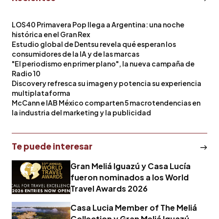
LOS40 Primavera Pop llega a Argentina: una noche
histórica en el Gran Rex
Estudio global de Dentsu revela qué esperan los
consumidores de la IA y de las marcas
"El periodismo en primer plano", la nueva campaña de
Radio 10
Discovery refresca su imagen y potencia su experiencia
multiplataforma
McCann e IAB México comparten 5 macrotendencias en
la industria del marketing y la publicidad
Te puede interesar
Gran Meliá Iguazú y Casa Lucía
fueron nominados a los World
Travel Awards 2026
Casa Lucia Member of The Meliá
Collection y Gran Meliá Iguazú