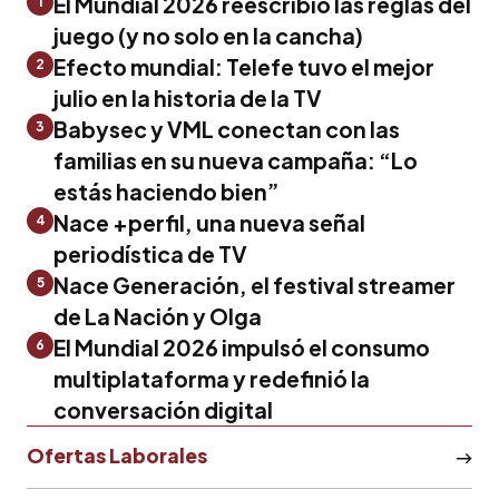
El Mundial 2026 reescribió las reglas del
1
juego (y no solo en la cancha)
Efecto mundial: Telefe tuvo el mejor
2
julio en la historia de la TV
Babysec y VML conectan con las
3
familias en su nueva campaña: “Lo
estás haciendo bien”
Nace +perfil, una nueva señal
4
periodística de TV
Nace Generación, el festival streamer
5
de La Nación y Olga
El Mundial 2026 impulsó el consumo
6
multiplataforma y redefinió la
conversación digital
Ofertas Laborales