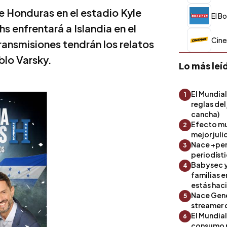
te Honduras en el estadio Kyle
El Bo
 hs enfrentará a Islandia en el
Cin
nsmisiones tendrán los relatos
blo Varsky.
Lo más leí
El Mundial
1
reglas del
cancha)
Efecto mu
2
mejor julio
Nace +perf
3
periodíst
Babysec y
4
familias 
estás hac
Nace Gene
5
streamer 
El Mundial
6
consumo 