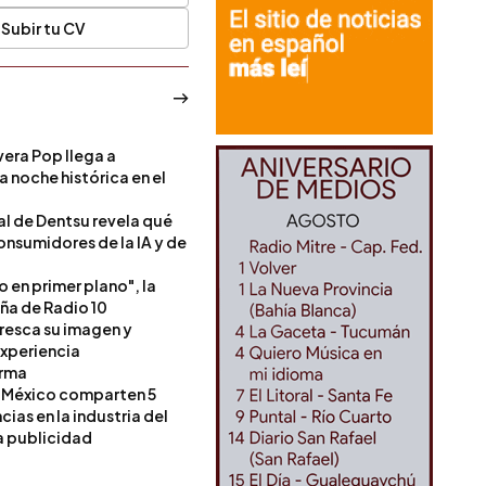
Subir tu CV
era Pop llega a
a noche histórica en el
l de Dentsu revela qué
onsumidores de la IA y de
o en primer plano", la
a de Radio 10
resca su imagen y
experiencia
orma
 México comparten 5
as en la industria del
a publicidad