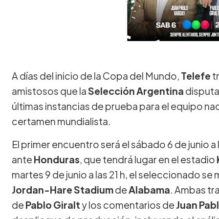
A días del inicio de la Copa del Mundo,
Telefe
t
amistosos que la
Selección Argentina
disputa
últimas instancias de prueba para el equipo naci
certamen mundialista.
El primer encuentro será el sábado 6 de junio a
ante
Honduras
, que tendrá lugar en el estadio
martes 9 de junio a las 21 h, el seleccionado se
Jordan-Hare Stadium
de
Alabama
. Ambas tr
de
Pablo Giralt
y los comentarios de
Juan Pab