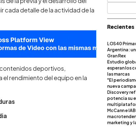
 de la previa y el desarrollo del
cada detalle de la actividad de la
Recientes
LOS40 Primav
Argentina: un
Gran Rex
Estudio globa
 contenidos deportivos,
esperan los c
las marcas
 el rendimiento del equipo en la
"El periodism
nueva campañ
Discovery ref
potencia su 
nduras
multiplataf
McCann e IAB
dia
macrotendenci
marketing y l