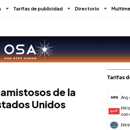
s
Tarifas de publicidad
Directorio
Multime
Tarifas 
s amistosos de la
Arq.
stados Unidos
FM 1
con 
FM 9