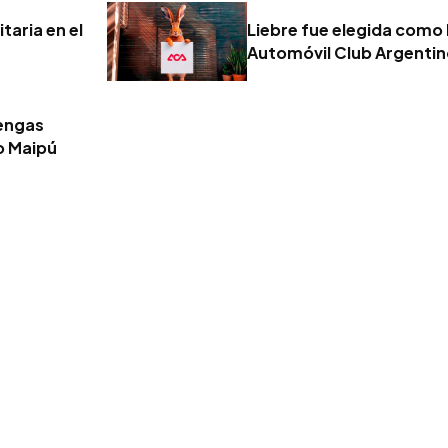
taria en el
Liebre fue elegida como 
Automóvil Club Argenti
tengas
o Maipú