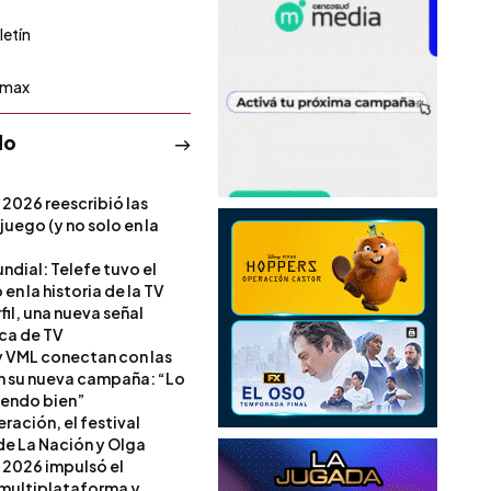
letín
emax
do
 2026 reescribió las
 juego (y no solo en la
ndial: Telefe tuvo el
 en la historia de la TV
il, una nueva señal
ica de TV
 VML conectan con las
en su nueva campaña: “Lo
iendo bien”
ración, el festival
de La Nación y Olga
 2026 impulsó el
multiplataforma y