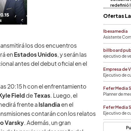
redefinió 
Ofertas L
Ibexamedia
Asistente Come
ransmitirá los dos encuentros
billboard pu
rá en
Estados Unidos
, y serán las
ejecutivo de v
onal antes del debut oficial en el
Empresa de V
Ejecutivo de c
 las 20:15 h con el enfrentamiento
Fefer Media 
Planner de me
Kyle Field
de
Texas
. Luego, el
 medirá frente a
Islandia
en el
Fefer Media 
ansmisiones contarán con los relatos
Ejecutivo de c
lo Varsky
. Además, un gran
Pu