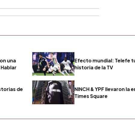
con una
Efecto mundial: Telefe tuv
 Hablar
historia de la TV
storias de
NINCH & YPF llevaron la e
Times Square