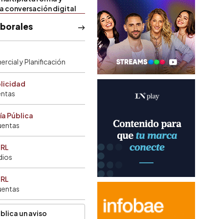
la conversación digital
aborales
rcial y Planificación
blicidad
entas
ía Pública
uentas
SRL
dios
SRL
uentas
blica un aviso