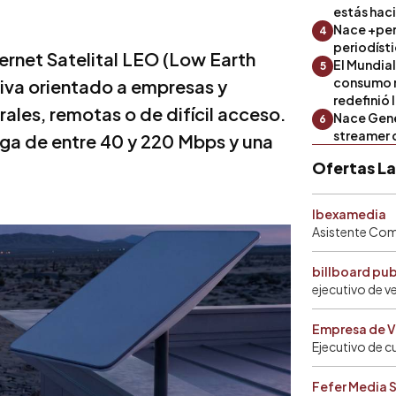
estás hac
Nace +perf
4
periodíst
ernet Satelital LEO (Low Earth
El Mundial
5
consumo 
tiva orientado a empresas y
redefinió 
ales, remotas o de difícil acceso.
Nace Gene
6
streamer 
ga de entre 40 y 220 Mbps y una
Ofertas L
Ibexamedia
Asistente Come
billboard pu
ejecutivo de v
Empresa de V
Ejecutivo de c
Fefer Media 