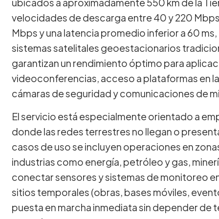
ubicados a aproximadamente 550 km de la Tier
velocidades de descarga entre 40 y 220 Mbps,
Mbps y una latencia promedio inferior a 60 ms
sistemas satelitales geoestacionarios tradici
garantizan un rendimiento óptimo para aplicac
videoconferencias, acceso a plataformas en la
cámaras de seguridad y comunicaciones de mis
El servicio está especialmente orientado a e
donde las redes terrestres no llegan o presenta
casos de uso se incluyen operaciones en zonas ru
industrias como energía, petróleo y gas, minerí
conectar sensores y sistemas de monitoreo e
sitios temporales (obras, bases móviles, even
puesta en marcha inmediata sin depender de te