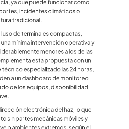
encia, ya que puede funcionar como
ortes, incidentes climáticos o
tura tradicional.
 al uso de terminales compactas,
n una mínima intervención operativa y
siderablemente menores a los de las
mplementa esta propuesta con un
técnico especializado las 24 horas,
ceden a un dashboard de monitoreo
do de los equipos, disponibilidad,
ave.
dirección electrónica del haz, lo que
nto sin partes mecánicas móviles y
eve o ambientes extremos, según el