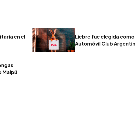
taria en el
Liebre fue elegida como 
Automóvil Club Argenti
tengas
o Maipú