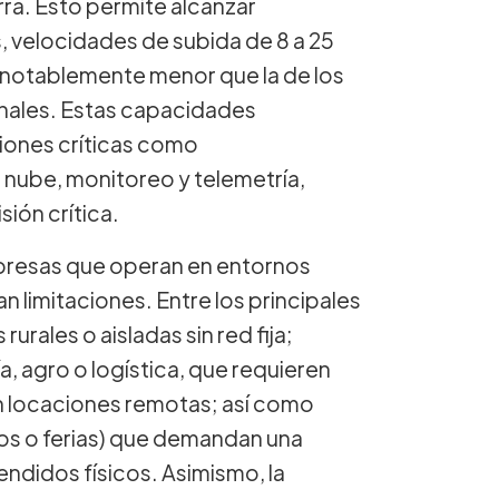
ra. Esto permite alcanzar
 velocidades de subida de 8 a 25
, notablemente menor que la de los
onales. Estas capacidades
iones críticas como
 nube, monitoreo y telemetría,
ión crítica.
mpresas que operan en entornos
n limitaciones. Entre los principales
rales o aisladas sin red fija;
a, agro o logística, que requieren
n locaciones remotas; así como
tos o ferias) que demandan una
ndidos físicos. Asimismo, la