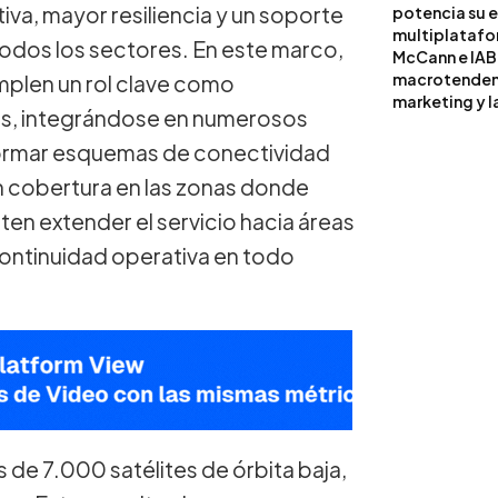
iva, mayor resiliencia y un soporte
potencia su 
multiplataf
odos los sectores. En este marco,
McCann e IAB
macrotendenci
plen un rol clave como
marketing y l
es, integrándose en numerosos
formar esquemas de conectividad
an cobertura en las zonas donde
iten extender el servicio hacia áreas
continuidad operativa en todo
 de 7.000 satélites de órbita baja,