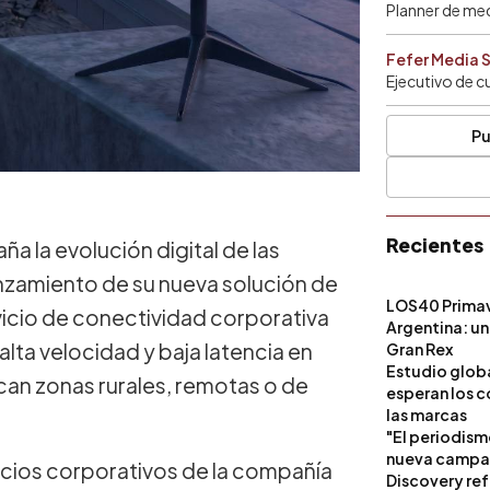
Planner de me
Fefer Media 
Ejecutivo de c
Pu
Recientes
a la evolución digital de las
nzamiento de su nueva solución de
LOS40 Primav
rvicio de conectividad corporativa
Argentina: un
lta velocidad y baja latencia en
Gran Rex
Estudio globa
acan zonas rurales, remotas o de
esperan los c
las marcas
"El periodism
nueva campañ
vicios corporativos de la compañía
Discovery ref