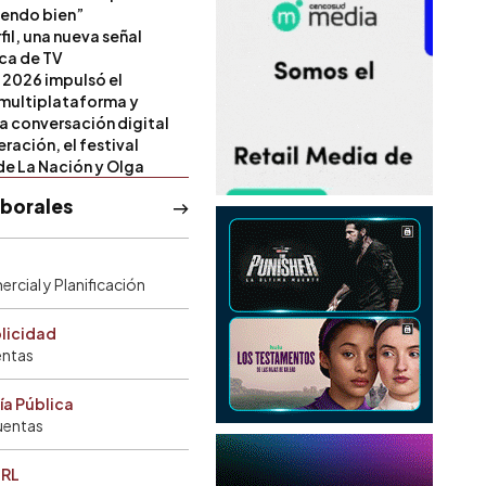
iendo bien”
il, una nueva señal
ica de TV
 2026 impulsó el
multiplataforma y
la conversación digital
ración, el festival
de La Nación y Olga
aborales
rcial y Planificación
blicidad
entas
ía Pública
uentas
SRL