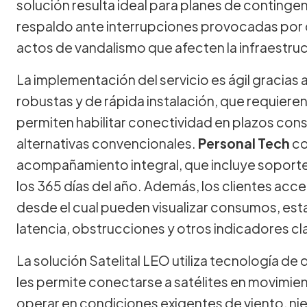
solución resulta ideal para planes de conting
respaldo ante interrupciones provocadas por c
actos de vandalismo que afecten la infraestruc
La implementación del servicio es ágil gracias
robustas y de rápida instalación, que requiere
permiten habilitar conectividad en plazos con
alternativas convencionales.
Personal Tech
co
acompañamiento integral, que incluye soporte 
los 365 días del año. Además, los clientes ac
desde el cual pueden visualizar consumos, esta
latencia, obstrucciones y otros indicadores cl
La solución Satelital LEO utiliza tecnología de 
les permite conectarse a satélites en movimie
operar en condiciones exigentes de viento, ni