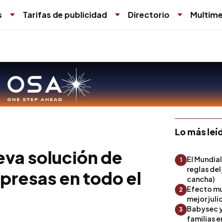
s
Tarifas de publicidad
Directorio
Multime
Lo más leí
eva solución de
El Mundial
1
reglas del
mpresas en todo el
cancha)
Efecto mu
2
mejor julio
Babysec y
3
familias 