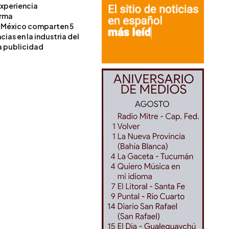
experiencia
orma
 México comparten 5
as en la industria del
a publicidad