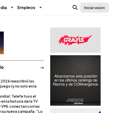
dia
Empleos
Iniciar sesion
do
 2026 reescribió las
 juego (y no solo en la
ndial: Telefe tuvo el
 en la historia de la TV
 VML conectan con las
en su nueva campaña: “Lo