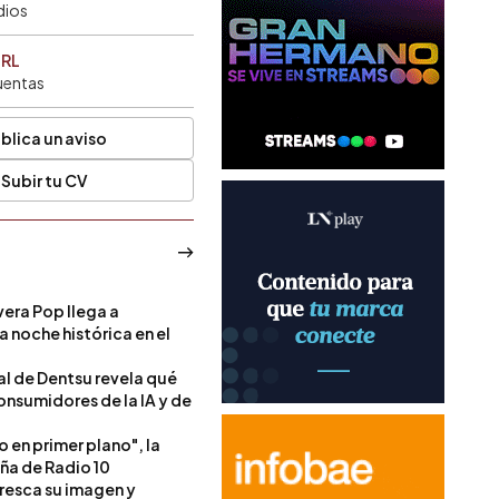
dios
SRL
uentas
blica un aviso
Subir tu CV
era Pop llega a
a noche histórica en el
l de Dentsu revela qué
onsumidores de la IA y de
o en primer plano", la
a de Radio 10
resca su imagen y