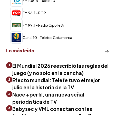
FM 106.3 - Radio 10
FM 96.1 - POP
FM 99.1 - Radio Cipolletti
Canal 10 - Teletec Catamarca
Lo más leído
El Mundial 2026 reescribió las reglas del
1
juego (y no solo en la cancha)
Efecto mundial: Telefe tuvo el mejor
2
julio en la historia de la TV
Nace +perfil, una nueva señal
3
periodística de TV
Babysec y VML conectan con las
4