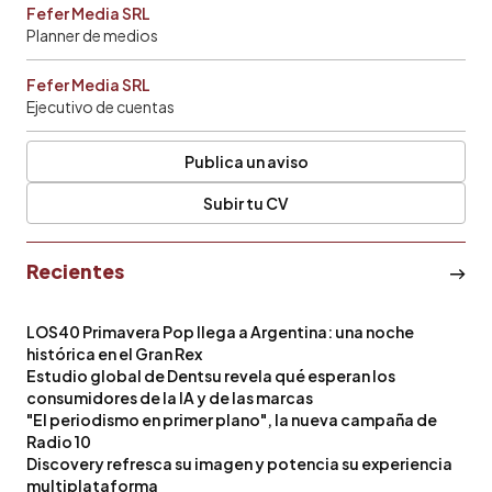
Fefer Media SRL
Planner de medios
Fefer Media SRL
Ejecutivo de cuentas
Publica un aviso
Subir tu CV
Recientes
LOS40 Primavera Pop llega a Argentina: una noche
histórica en el Gran Rex
Estudio global de Dentsu revela qué esperan los
consumidores de la IA y de las marcas
"El periodismo en primer plano", la nueva campaña de
Radio 10
Discovery refresca su imagen y potencia su experiencia
multiplataforma