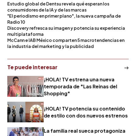
Estudio global de Dentsu revela qué esperan los
consumidores de la IA y de las marcas
"El periodismo en primer plano", la nueva campaña de
Radio 10
Discovery refresca su imagen y potencia su experiencia
multiplataforma
McCann e IAB México comparten 5 macrotendencias en
la industria del marketing y la publicidad
Te puede interesar
¡HOLA! TV estrena una nueva
temporada de "Las Reinas del
Shopping"
¡HOLA! TV potencia su contenido
de estilo con dos nuevos estrenos
La familia real sueca protagoniza