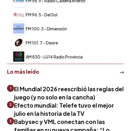
FM 98.9 - Radio Cadena Interior
FM 96.5 - Del Sol
FM 100.3 - Dimensión
FM 101.7 – Desire
AM 830 - LU14 Radio Provincia
Lo más leído
El Mundial 2026 reescribió las reglas del
1
juego (y no solo en la cancha)
Efecto mundial: Telefe tuvo el mejor
2
julio en la historia de la TV
Babysec y VML conectan con las
3
familias en su nueva campaña: “Lo