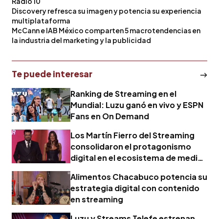
Radio 10
Discovery refresca su imagen y potencia su experiencia
multiplataforma
McCann e IAB México comparten 5 macrotendencias en
la industria del marketing y la publicidad
Te puede interesar
Ranking de Streaming en el
Mundial: Luzu ganó en vivo y ESPN
Fans en On Demand
Los Martín Fierro del Streaming
consolidaron el protagonismo
digital en el ecosistema de medios
argentino
Alimentos Chacabuco potencia su
estrategia digital con contenido
en streaming
Luzu y Streams Telefe estrenan