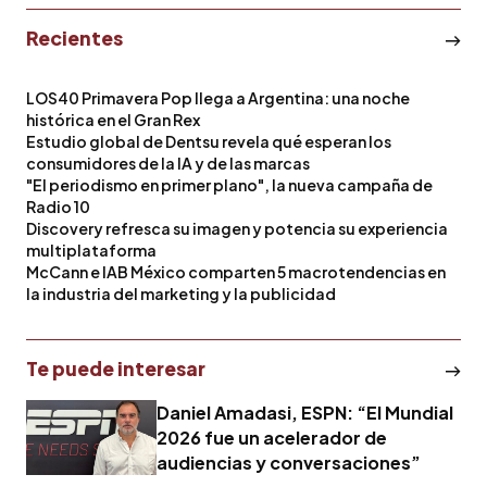
Recientes
LOS40 Primavera Pop llega a Argentina: una noche
histórica en el Gran Rex
Estudio global de Dentsu revela qué esperan los
consumidores de la IA y de las marcas
"El periodismo en primer plano", la nueva campaña de
Radio 10
Discovery refresca su imagen y potencia su experiencia
multiplataforma
McCann e IAB México comparten 5 macrotendencias en
la industria del marketing y la publicidad
Te puede interesar
Daniel Amadasi, ESPN: “El Mundial
2026 fue un acelerador de
audiencias y conversaciones”