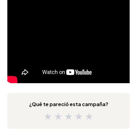
¿Qué te pareció esta campaña?
★
★
★
★
★