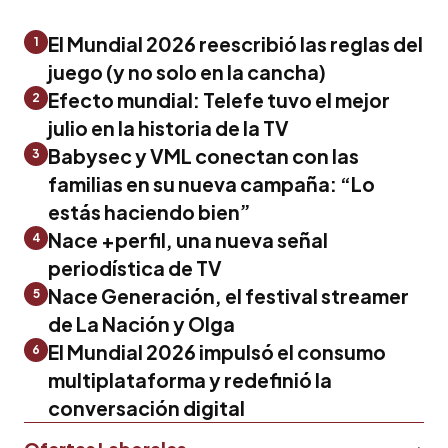
El Mundial 2026 reescribió las reglas del
1
juego (y no solo en la cancha)
Efecto mundial: Telefe tuvo el mejor
2
julio en la historia de la TV
Babysec y VML conectan con las
3
familias en su nueva campaña: “Lo
estás haciendo bien”
Nace +perfil, una nueva señal
4
periodística de TV
Nace Generación, el festival streamer
5
de La Nación y Olga
El Mundial 2026 impulsó el consumo
6
multiplataforma y redefinió la
conversación digital