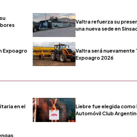
 su
Valtra refuerza su pres
abores
una nueva sede en Sinsa
en Expoagro
Valtra será nuevamente T
Expoagro 2026
taria en el
Liebre fue elegida como 
Automóvil Club Argenti
tengas