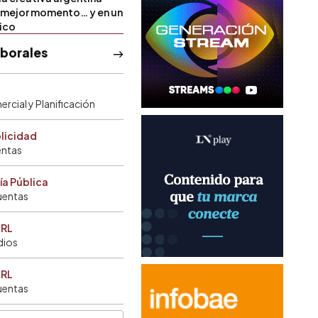
u mejor momento… y en un
tico
aborales
rcial y Planificación
blicidad
entas
ía Pública
uentas
SRL
dios
SRL
uentas