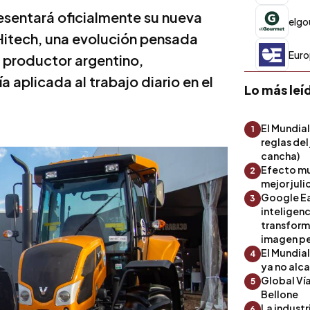
sentará oficialmente su nueva
elgo
 Hitech, una evolución pensada
Euro
 productor argentino,
 aplicada al trabajo diario en el
Lo más leí
El Mundial
1
reglas del
cancha)
Efecto mu
2
mejor julio
Google Ea
3
inteligenc
transform
imagen pe
El Mundia
4
ya no alc
Global Ví
5
Bellone
La industr
6