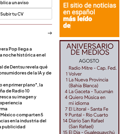
blica un aviso
Subir tu CV
era Pop llega a
a noche histórica en el
l de Dentsu revela qué
onsumidores de la IA y de
o en primer plano", la
a de Radio 10
resca su imagen y
experiencia
orma
 México comparten 5
as en la industria del
a publicidad