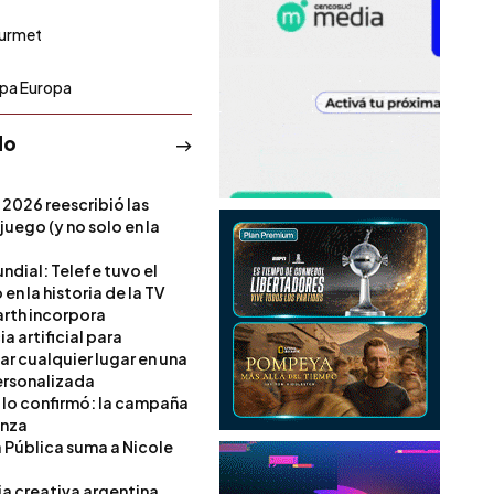
urmet
pa Europa
do
 2026 reescribió las
 juego (y no solo en la
ndial: Telefe tuvo el
 en la historia de la TV
rth incorpora
ia artificial para
ar cualquier lugar en una
rsonalizada
l lo confirmó: la campaña
anza
a Pública suma a Nicole
ia creativa argentina