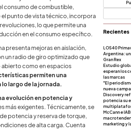
Pu
 el consumo de combustible,
 el punto de vista técnico, incorpora
revoluciones, lo que permite una
Recientes
educción en el consumo específico.
na presenta mejoras en aislación,
LOS40 Primav
Argentina: un
on un radio de giro optimizado que
Gran Rex
 abierto como en espacios
Estudio globa
esperan los c
cterísticas permiten una
las marcas
"El periodism
lo largo de la jornada.
nueva campañ
Discovery ref
una evolución en potencia y
potencia su 
nes más exigentes. Técnicamente, se
multiplataf
McCann e IAB
de potencia y reserva de torque,
macrotendenci
marketing y l
ndiciones de alta carga. Cuenta