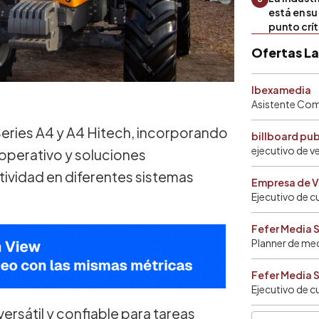
está en s
punto crí
Ofertas L
Ibexamedia
Asistente Come
Series A4 y A4 Hitech, incorporando
billboard pu
ejecutivo de v
operativo y soluciones
tividad en diferentes sistemas
Empresa de V
Ejecutivo de c
Fefer Media 
Planner de me
Fefer Media 
Ejecutivo de c
ersátil y confiable para tareas