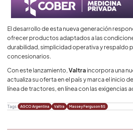
El desarrollo de esta nueva generación respo
ofrecer productos adaptados a las condicion
durabilidad, simplicidad operativa y respaldo 
concesionarios.
Con este lanzamiento,
Valtra
incorpora una nu
actualiza su oferta en el país y marca el inicio
línea de tractores, en línea con las exigencias a
Tags:
AGCO Argentina
Valtra
Massey Ferguson 8S