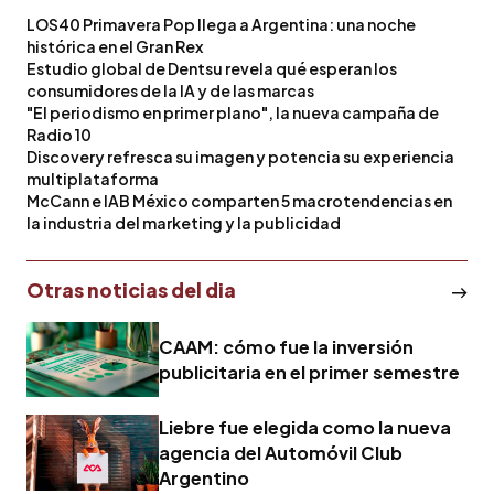
LOS40 Primavera Pop llega a Argentina: una noche
histórica en el Gran Rex
Estudio global de Dentsu revela qué esperan los
consumidores de la IA y de las marcas
"El periodismo en primer plano", la nueva campaña de
Radio 10
Discovery refresca su imagen y potencia su experiencia
multiplataforma
McCann e IAB México comparten 5 macrotendencias en
la industria del marketing y la publicidad
Otras noticias del dia
CAAM: cómo fue la inversión
publicitaria en el primer semestre
Liebre fue elegida como la nueva
agencia del Automóvil Club
Argentino