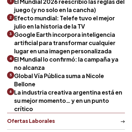
El Mundial 2026 reescribió las reglas del
1
juego (y no solo en la cancha)
Efecto mundial: Telefe tuvo el mejor
2
julio en la historia de la TV
Google Earth incorpora inteligencia
3
artificial para transformar cualquier
lugar en una imagen personalizada
El Mundial lo confirmó: la campaña ya
4
no alcanza
Global Vía Pública suma a Nicole
5
Bellone
La industria creativa argentina está en
6
su mejor momento… y en un punto
crítico
Ofertas Laborales