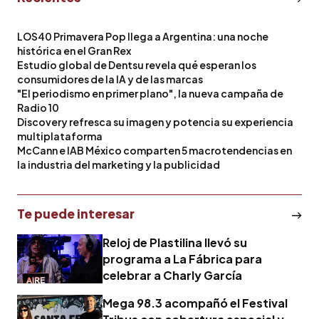
LOS40 Primavera Pop llega a Argentina: una noche
histórica en el Gran Rex
Estudio global de Dentsu revela qué esperan los
consumidores de la IA y de las marcas
"El periodismo en primer plano", la nueva campaña de
Radio 10
Discovery refresca su imagen y potencia su experiencia
multiplataforma
McCann e IAB México comparten 5 macrotendencias en
la industria del marketing y la publicidad
Te puede interesar
Reloj de Plastilina llevó su
programa a La Fábrica para
celebrar a Charly García
Mega 98.3 acompañó el Festival